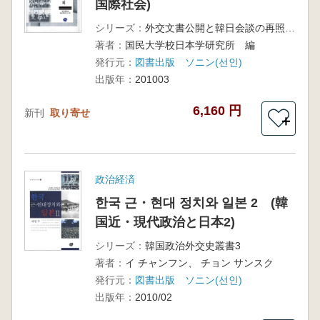
国際社会)
シリーズ：
外交文書公開と韓日会談の再照明1
著者：
国民大学校日本学研究所 編
発行元：
図書出版 ソニン(선인)
出版年：
201003
6,160 円
新刊
取り寄せ
＋
政治経済
한국 근・현대 정치와 일본 2 (韓
国近・現代政治と日本2)
シリーズ：
韓国政治外交史叢書3
著者：
イ チャンフン、 チョン サンスク
発行元：
図書出版 ソニン(선인)
出版年：
2010/02