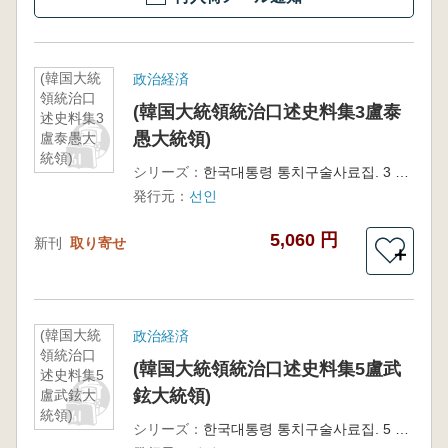
(韓国大統
政治経済
領統治口
(韓国大統領統治口述史料集3盧泰
述史料集3
愚大統領)
盧泰愚大
統領)
シリーズ：
한국대통령 통치구술사료집. 3 노태우 대통령
発行元：
선인
5,060 円
新刊
取り寄せ
＋
(韓国大統
政治経済
領統治口
(韓国大統領統治口述史料集5盧武
述史料集5
鉉大統領)
盧武鉉大
統領)
シリーズ：
한국대통령 통치구술사료집. 5 노무현 대통령