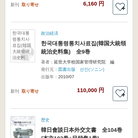
6,160 円
新刊
取り寄せ
＋
한국대통
政治経済
령통치사
한국대통령통치사료집(韓国大統領
료집(韓国
統治史料集) 全9巻
大統領統
治史料
著者：
延世大学校国家管理研究院 編
集) 全9
発行元：
図書出版 선인(ソニン)
巻
出版年：
2010/07
110,000 円
新刊
取り寄せ
＋
歴史
韓日會談日本外交文書 全104巻