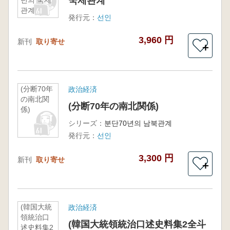
국제관계
년의 국제
관계
発行元：
선인
3,960 円
新刊
取り寄せ
＋
(分断70年
政治経済
の南北関
(分断70年の南北関係)
係)
シリーズ：
분단70년의 남북관계
発行元：
선인
3,300 円
新刊
取り寄せ
＋
(韓国大統
政治経済
領統治口
(韓国大統領統治口述史料集2全斗
述史料集2