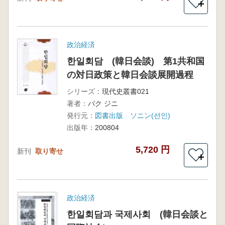
＋
政治経済
한일회담 (韓日会談) 第1共和国
の対日政策と韓日会談展開過程
シリーズ：
現代史叢書021
著者：
パク ジニ
発行元：
図書出版 ソニン(선인)
出版年：
200804
5,720 円
新刊
取り寄せ
＋
政治経済
한일회담과 국제사회 (韓日会談と