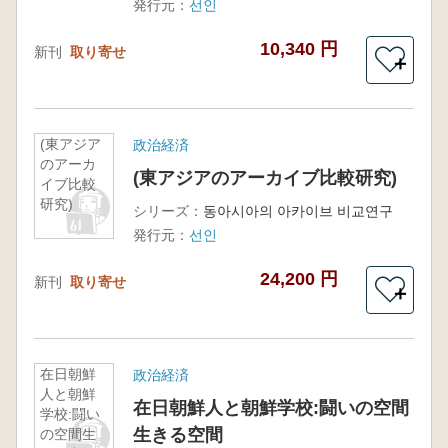
発行元：
선인
10,340 円
新刊
取り寄せ
＋
(東アジア
政治経済
のアーカ
(東アジアのアーカイブ比較研究)
イブ比較
研究)
シリーズ：
동아시아의 아카이브 비교연구
発行元：
선인
24,200 円
新刊
取り寄せ
＋
在日朝鮮
政治経済
人と朝鮮
在日朝鮮人と朝鮮学校:闘いの空間
学校:闘い
生きる空間
の空間生