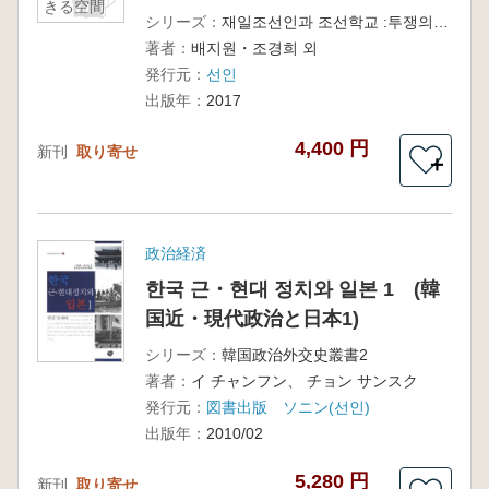
きる空間
シリーズ：
재일조선인과 조선학교 :투쟁의 순간, 삶의 공간
著者：
배지원・조경희 외
発行元：
선인
出版年：
2017
4,400 円
新刊
取り寄せ
＋
政治経済
한국 근・현대 정치와 일본 1 (韓
国近・現代政治と日本1)
シリーズ：
韓国政治外交史叢書2
著者：
イ チャンフン、 チョン サンスク
発行元：
図書出版 ソニン(선인)
出版年：
2010/02
5,280 円
新刊
取り寄せ