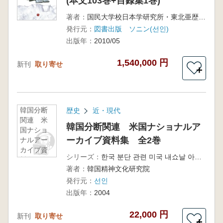
(本文103巻+目録集1巻)
著者：
国民大学校日本学研究所・東北亜歴史財団
発行元：
図書出版 ソニン(선인)
出版年：
2010/05
1,540,000 円
新刊
取り寄せ
＋
韓国分断
歴史
近・現代
関連 米
韓国分断関連 米国ナショナルア
国ナショ
ーカイブ資料集 全2巻
ナルアー
カイブ資
シリーズ：
한국 분단 관련 미국 내쇼날 아카이브 자료집
料集 全2
著者：
韓国精神文化研究院
巻
発行元：
선인
出版年：
2004
22,000 円
新刊
取り寄せ
＋