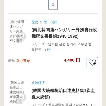
1
(南北韓関
歴史
近・現代
連ハンガ
(南北韓関連ハンガリー外務省行政
リー外務
機密文書目録1945 1992)
省行政機
密文書目
シリーズ：
남북한 관련 헝가리 외무성 행정기밀문서 목록 1945 1992
録1945
発行元：
선인
1992)
4,400 円
新刊
取り寄せ
＋
(韓国大統
政治経済
領統治口
(韓国大統領統治口述史料集1崔圭
述史料集1
夏大統領)
崔圭夏大
統領)
シリーズ：
한국대통령 통치구술사료집. 1최규하 대통령