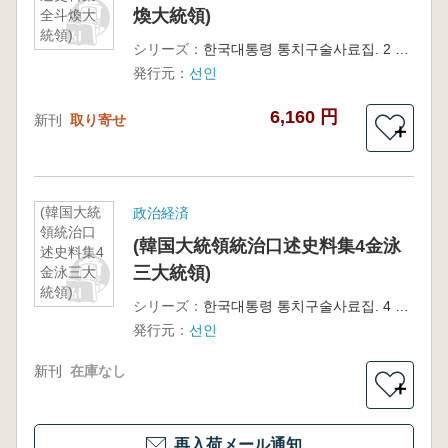
煥大統領)
全斗煥大
統領)
シリーズ：
한국대통령 통치구술사료집. 2 전두환 대통령
発行元：
선인
6,160 円
新刊
取り寄せ
＋
(韓国大統
政治経済
領統治口
(韓国大統領統治口述史料集4金泳
述史料集4
三大統領)
金泳三大
統領)
シリーズ：
한국대통령 통치구술사료집. 4 김영삼 대통령
発行元：
선인
新刊
在庫なし
＋
再入荷メール通知