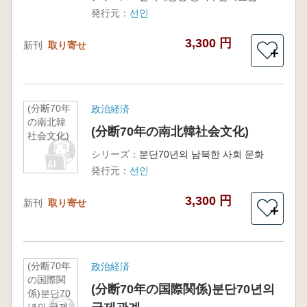
発行元：
선인
3,300 円
新刊
取り寄せ
＋
(分断70年
政治経済
の南北韓
(分断70年の南北韓社会文化)
社会文化)
シリーズ：
분단70년의 남북한 사회 문화
発行元：
선인
3,300 円
新刊
取り寄せ
＋
(分断70年
政治経済
の国際関
(分断70年の国際関係)분단70년의
係)분단70