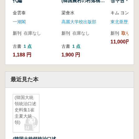
代編
(韓国農村の村落構
청구권・협
造)
(7次会談:基
金雲泰
梁會水
キム ヨンミ 
請求権・協定
一潮閣
高麗大学校出版部
東北亜歴史財
新刊
在庫なし
新刊
在庫なし
新刊
取り寄せ
11,000円
古書
1 点
古書
1 点
1,188 円
1,900 円
最近見た本
(韓国大統
領統治口述
史料集1崔
圭夏大統
領)
(韓国大統領統治口述