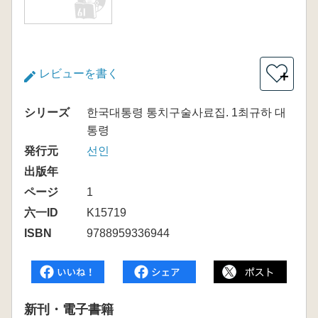
レビューを書く
＋
シリーズ
한국대통령 통치구술사료집. 1최규하 대
통령
発行元
선인
出版年
ページ
1
六一ID
K15719
ISBN
9788959336944
新刊・電子書籍