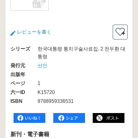
レビューを書く
＋
シリーズ
한국대통령 통치구술사료집. 2 전두환 대
통령
発行元
선인
出版年
ページ
1
六一ID
K15720
ISBN
9788959336531
新刊・電子書籍