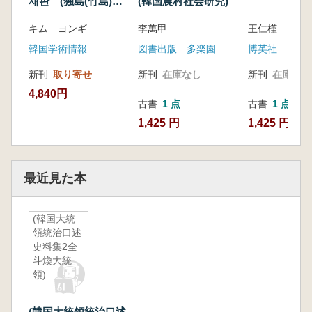
재판 (独島(竹島)の
(韓国農村社会研究)
領有権と国際裁判)
キム ヨンギ
李萬甲
王仁槿
韓国学術情報
図書出版 多楽園
博英社
新刊
取り寄せ
新刊
在庫なし
新刊
在庫なし
4,840円
古書
1 点
古書
1 点
1,425 円
1,425 円
最近見た本
(韓国大統
領統治口述
史料集2全
斗煥大統
領)
(韓国大統領統治口述