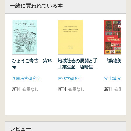
一緒に買われている本
ひょうご考古 第16
地域社会の展開と手
『動物美術館
号
工業生産 埴輪生産
遺跡と集落・古墳の
兵庫考古研究会
古代学研究会
安土城考古博
対比から
新刊
在庫なし
新刊
在庫なし
新刊
在庫なし
レビュー