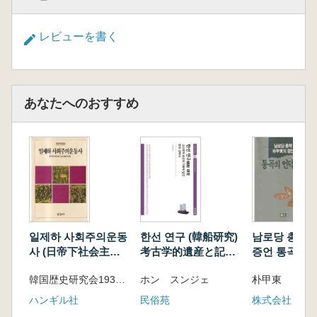
レビューを書く
あなたへのおすすめ
일제하 사회주의운동
한선 연구 (韓船研究)
남로당 총책 
사 (日帝下社会主義
考古学的遺産と記録
증언 통곡의 
運動史)
に込められた韓国船
(南労党総責 
韓国歴史研究会1930年代研究班 編
ホン スンジェ
朴甲東
舶史
の証言 嘆き
ハンギル社
民俗苑
株式会社 書