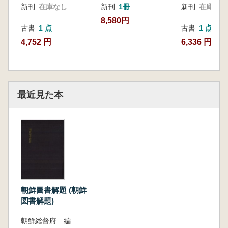
新刊
在庫なし
新刊
1冊
新刊
在庫なし
8,580円
古書
1 点
古書
1 点
4,752 円
6,336 円
最近見た本
朝鮮圖書解題 (朝鮮
図書解題)
朝鮮総督府 編