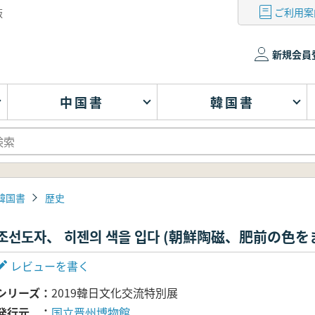
ご利用案
版
新規会員
中国書
韓国書
韓国書
歴史
조선도자、 히젠의 색을 입다 (朝鮮陶磁、肥前の色を
レビューを書く
シリーズ
2019韓日文化交流特別展
発行元
国立晋州博物館