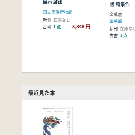
展示図録
熙 蒐集作
国立民俗博物館
金萬熙
新刊
在庫なし
金萬熙
3,848 円
古書
1 点
新刊
在庫な
古書
1 点
最近見た本