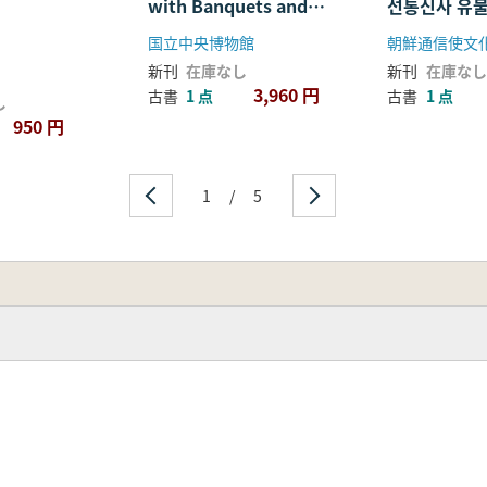
with Banquets and
선통신사 유물
Ceremonies in the
寺塔頭慈照
国立中央博物館
Joseon Dynasty
信使遺物図録
新刊
在庫なし
新刊
在庫なし
日本語 並記)
3,960 円
古書
1 点
古書
1 点
し
950 円
1
/
5