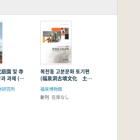
庭園 및 寺
복천동 고분문화 토기편
과 과제 (東
(福泉洞古墳文化 土器
庭園及び寺址
編)
財研究所
福泉博物館
課題)
新刊
在庫なし