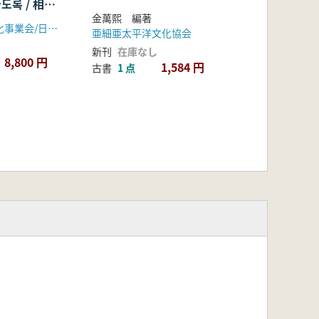
도록 / 相国
金萬熙 編著
院所蔵朝鮮通
朝鮮通信使文化事業会/日本相国寺塔頭慈照院
亜細亜太平洋文化協会
 (韓国語/
新刊
在庫なし
8,800 円
1,584 円
古書
1 点