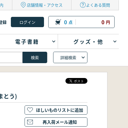
内
店舗情報・アクセス
よくある質問
0
0
登録
点
円
電子書籍
グッズ・他
詳細検索
まとう)
ほしいものリストに追加
再入荷メール通知