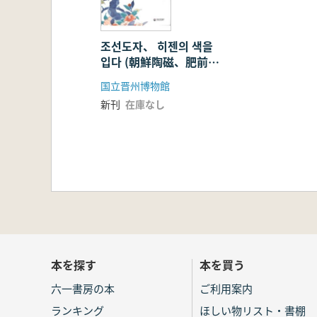
조선도자、 히젠의 색을
입다 (朝鮮陶磁、肥前の
色をまとう)
国立晋州博物館
新刊
在庫なし
本を探す
本を買う
六一書房の本
ご利用案内
ランキング
ほしい物リスト・書棚