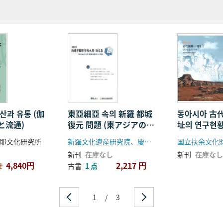
산과 유통 (伽
東亞細亞 속의 新羅 都城
동아시아 古代
と流通)
復元 問題 (東アジアの中
址의 연구현황
の新羅都城復元問題)
アジア古代
耶文化研究所
新羅文化遺産研究院、慶州市
国立扶余文化
の研究現況と
新刊
在庫なし
新刊
在庫なし
4,840円
2,217 円
せ
古書
1 点
1
/
3