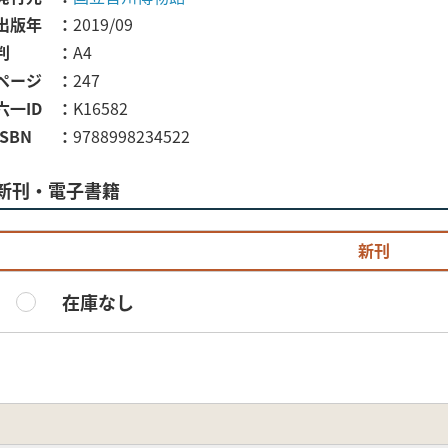
出版年
2019/09
判
A4
ページ
247
六一ID
K16582
ISBN
9788998234522
新刊・電子書籍
新刊
在庫なし