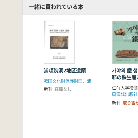
一緒に買われている本
浦項院洞2地区遺蹟
가야의 鐵 생
耶の鉄生産
韓国文化財保護財団、浦項院洞2地区土地区画整理事業組合
仁荷大学校伽
新刊
在庫なし
周留城出版社
新刊
取り寄