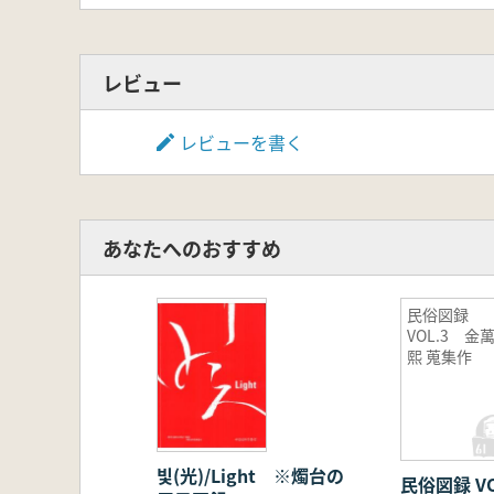
レビュー
レビューを書く
あなたへのおすすめ
民俗図録
VOL.3 金
熙 蒐集作
빛(光)/Light ※燭台の
民俗図録 V