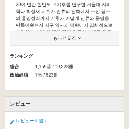
20여 년간 한반도 고기후를 연구한 서울대 지리
학과 박정재 교수가 인류의 진화에서 조선 왕조
의 흥망성쇠까지 기후가 어떻게 인류와 문명을
만들어왔는지 지구 역사의 맥락에서 입체적으로
조망한다. 여타의 책과 달리 외국의 사례를 차용
もっと見る
하지 않고 지금 우리가 살고 있는 이곳의 문제를
다룬다는 점에서 기후와 환경, 인류의 역사를 하
나로 엮은 새로운 한반도 빅히스토리의 탄생이
ランキング
라고 할 수 있다. 인류의 진화와 이동, 인류의 한
総合
반도 유입, 농경 문화의 전파, 송국리 문화의 일
1,159番 / 19,328冊
본 전파, 홍경래의 난 등 구체적인 사례들을 통해
政治経済
7番 / 623冊
저자는 기후가 늘 우리의 운명을 결정해왔다고
주장한다. 과거를 올바로 알지 않고서는 미래를
제대로 진단하고 대비할 수 없다는 점에서 기후
가 엮어온 과거를 보여주는 이 책은 지구 온난화
レビュー
의 위협이 현실로 다가온 지금, 모두가 한 번쯤은
관심을 가져야 할 필독서라 할 수 있다.
レビューを書く