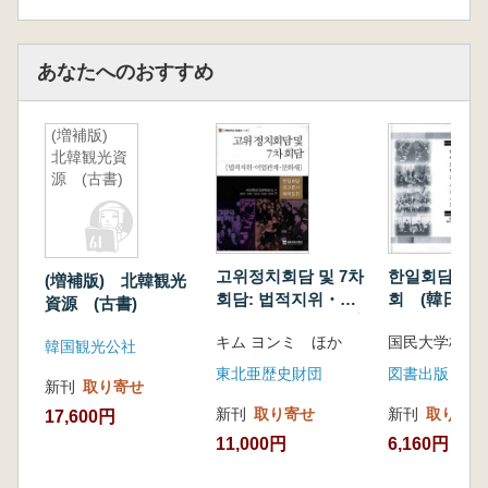
あなたへのおすすめ
(増補版)
北韓観光資
源 (古書)
고위정치회담 및 7차
한일회담과 
(増補版) 北韓観光
회담: 법적지위・어
회 (韓日会
資源 (古書)
업관계・문화재 (高
社会)
キム ヨンミ ほか
位政治会談及び7次会
韓国観光公社
談:法的地位・漁業関
東北亜歴史財団
新刊
取り寄せ
係・文化財)
新刊
取り寄せ
新刊
取り寄せ
17,600円
11,000円
6,160円