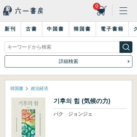
0
新刊
古書
中国書
韓国書
電子書籍
詳細検索
韓国書
政治経済
기후의 힘 (気候の力)
パク ジョンジェ