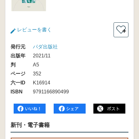
レビューを書く
＋
発行元
パダ出版社
出版年
2021/11
判
A5
ページ
352
六一ID
K16914
ISBN
9791166890499
新刊・電子書籍