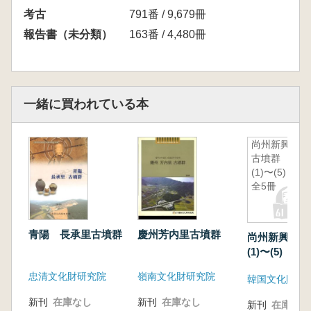
考古
791番 / 9,679冊
報告書（未分類）
163番 / 4,480冊
一緒に買われている本
尚州新興里
古墳群
(1)〜(5)
全5冊
青陽 長承里古墳群
慶州芳内里古墳群
尚州新興里
(1)〜(5) 全
忠清文化財研究院
嶺南文化財研究院
新刊
在庫なし
新刊
在庫なし
新刊
在庫なし