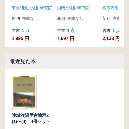
築敷地内) 文化遺蹟
東亜細亜文化財研究院
湖南文化財研究院
松広寺聖宝博
発掘調査報告書
新刊
在庫なし
新刊
在庫なし
新刊
在庫なし
古書
1 点
古書
1 点
古書
1 点
1,995 円
7,697 円
2,138 円
最近見た本
達城汶陽里古墳群2
(1)〜(4) 4冊セット