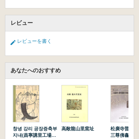
レビュー
レビューを書く
あなたへのおすすめ
창녕 강리 공장증축부
高敞龍山里窯址
松廣寺普照國
지내(昌寧講里工場増
三尊佛龕