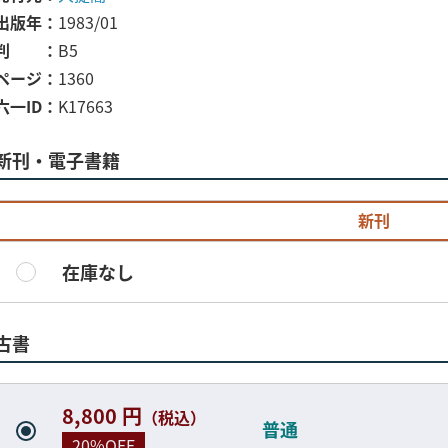
出版年
1983/01
判
B5
ページ
1360
六一ID
K17663
新刊・電子書籍
新刊
在庫なし
古書
8,800 円
（税込）
普通
20%OFF