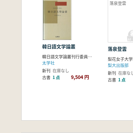
落泉登雲
韓日語文学論叢
落泉登雲
韓日語文学論叢刊行委員会 編
太学社
梨大出版部
新刊
在庫なし
新刊
在庫な
9,504 円
古書
1 点
古書
1 点