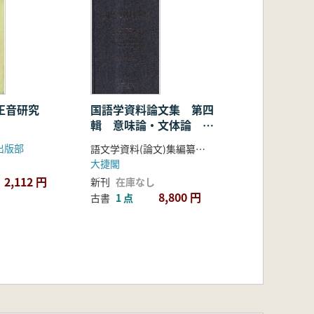
正音研究
国語学資料論文集 第四
輯 意味論・文体論
1970-1981
出版部
語文学資料(論文)集編纂委員会
大捷閣
2,112 円
新刊
在庫なし
8,800 円
古書
1 点