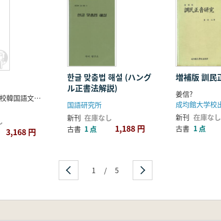
한글 맞춤법 해설 (ハング
増補版 訓民
ル正書法解説)
姜信?
梨花女子大学校韓国語文学研究会 校註
成均館大学校
国語研究所
新刊
在庫なし
新刊
在庫なし
し
1,188 円
古書
1 点
古書
1 点
3,168 円
1
/
5