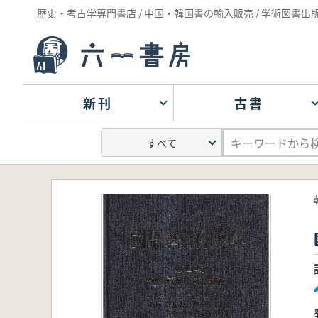
歴史・考古学専門書店 / 中国・韓国書の輸入販売 / 学術図書出
新刊
古書