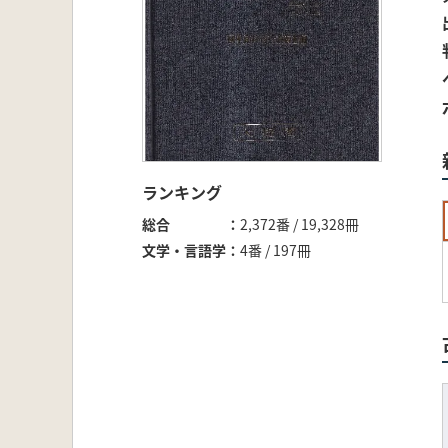
ランキング
総合
2,372番 / 19,328冊
文学・言語学
4番 / 197冊