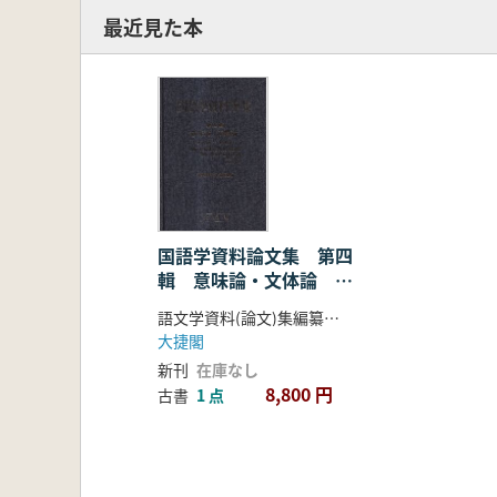
最近見た本
国語学資料論文集 第四
輯 意味論・文体論
1970-1981
語文学資料(論文)集編纂委員会
大捷閣
新刊
在庫なし
8,800 円
古書
1 点