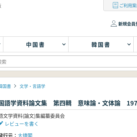
ご利用案
版
新規会員
中国書
韓国書
韓国書
文学・言語学
国語学資料論文集 第四輯 意味論・文体論 1970-
語文学資料(論文)集編纂委員会
レビューを書く
発行元
大捷閣