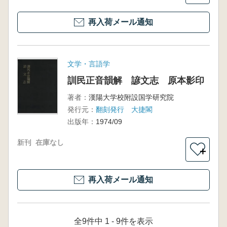
再入荷メール通知
文学・言語学
訓民正音韻解 諺文志 原本影印
著者：
漢陽大学校附設国学研究院
発行元：
翻刻発行 大捷閣
出版年：
1974/09
新刊
在庫なし
＋
再入荷メール通知
全9件中 1 - 9件を表示