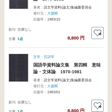
著者：
語文学資料(論文)集編纂委員会
発行元：
大捷閣
出版年：
1983/10
新刊
在庫なし
＋
8,800 円
古書
1点
文学・言語学
国語学資料論文集 第四輯 意味
論・文体論 1970-1981
著者：
語文学資料(論文)集編纂委員会
発行元：
大捷閣
出版年：
1983/01
新刊
在庫なし
＋
8,800 円
古書
1点