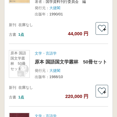
著者：
国学資料刊行委員会 編
発行元：
大捷閣
出版年：
1990/01
新刊
在庫なし
＋
44,000 円
古書
1点
原本 国語
文学・言語学
国文学叢
原本 国語国文学叢林 50冊セット
林 50冊
セット
発行元：
大捷閣
出版年：
1988/10
新刊
在庫なし
＋
220,000 円
古書
1点
文学・言語学