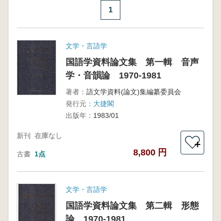
1
文学・言語学
国語学資料論文集 第一輯 音声
学・音韻論 1970-1981
著者：
語文学資料(論文)集編纂委員会
発行元：
大捷閣
出版年：
1983/01
新刊
在庫なし
＋
8,800 円
古書
1点
文学・言語学
国語学資料論文集 第二輯 形態
論 1970-1981