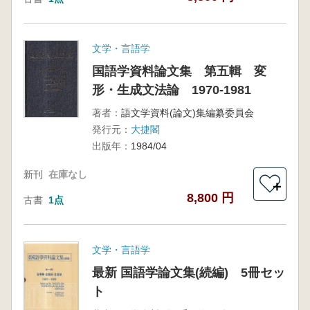
文学・言語学
国語学資料論文集 第五輯 変
形・生成文法論 1970-1981
著者：
語文学資料(論文)集編纂委員会
発行元：
大捷閣
出版年：
1984/04
新刊
在庫なし
＋
8,800 円
古書
1点
文学・言語学
最新 国語学論文集(続編) 5冊セッ
ト