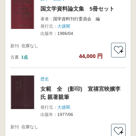
国文学資料論文集 5冊セット
著者：
国学資料刊行委員会 編
発行元：
大捷閣
出版年：
1986/04
新刊
在庫なし
＋
44,000 円
古書
1点
歴史
女範 全 (影印) 宣禧宮映嬪李
氏 親著親筆
発行元：
大捷閣
出版年：
1977/06
新刊
在庫なし
＋