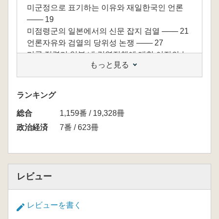
미군정으로 표기하는 이유와 재일한국인 언론
─── 19
미점령군의 일본에서의 신문 잡지 검열 ─── 21
언론자유와 검열의 당위성 논쟁 ─── 27
미군 점령기 일본 내 검열정책에 대한 이전의 논
もっと見る
의들 ─── 30
재일한국인들의 검열 피해가기 ─── 34
재일한국인 사회의 컨센서스 ─── 37
ランキング
재일한국인 신문 잡지에 영향을 미친 중요한 환
総合
경 요인들 ─── 39
1,159番 / 19,328冊
광복 60년 후에도 남아 있는 재일한국인의 이념
政治経済
7番 / 623冊
적 상흔 ─── 41
인터뷰 과정에서 부닥친 장애물, P와의 악연
─── 44
レビュー
제2장 | 미군정시기 좌파 성향의 재일한국인 언
론
レビューを書く
프랭기 서고에 보관된 좌파 성향 한국어 매체들
─── 62