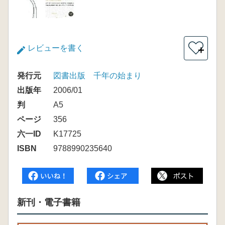
レビューを書く
＋
発行元
図書出版 千年の始まり
出版年
2006/01
判
A5
ページ
356
六一ID
K17725
ISBN
9788990235640
新刊・電子書籍