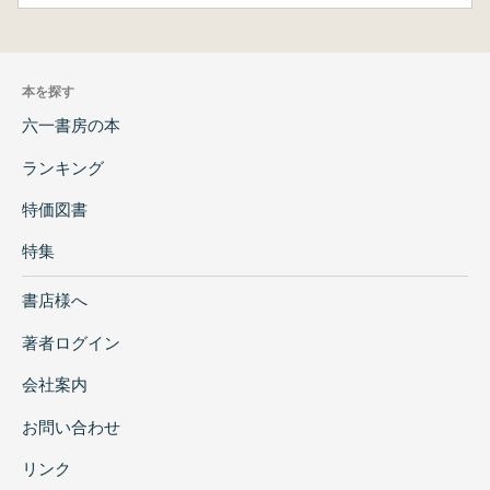
제4장 | 재일한국인 사회의 중도적 성향 신문 잡
지
프랭기 서고의 재일한국인 발간 중도언론 ───
本を探す
122
조선정보·극동신보·신생활 신문·어린이 신문과
六一書房の本
잡지들·문학잡지들
ランキング
검열과 중도 성향의 재일한국인 신문 잡지 ───
140
特価図書
재일한국인이 발간한 중도 매체에서 완전 혹은
特集
부분 삭제된 기사들 ─── 142
좌우 갈등 없는 통일 조국에 대한 열망 ─── 145
書店様へ
작은 맺음말 ─── 148
著者ログイン
제5장 | 재일본 조선 민주여성 동맹 기관지 여맹
시보
会社案内
재일한국인 사회의 유일한 여성신문 여맹시보
お問い合わせ
─── 153
여맹시보 발굴의 의미 ─── 157
リンク
여맹시보가 모색한 사회적 역할 ─── 160