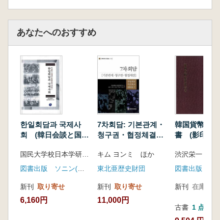
해방신문·민중신문·대중신문·조련 중앙시보·
조련 문화·봉화·그 밖의 좌파 성향 신문들
あなたへのおすすめ
미군정의 검열과 재일한국인의 좌파 성향 신문
잡지들 ─── 68
검열관, 보조 검열관 그리고 검열 보조원 ───
69
문제된 기사를 골라내 번역한 검열 보조 ─── 70
진정한 검열관, 한국인 검열 보조원들 ─── 71
위반 출판물과 발행인에 대한 벌칙 ─── 73
미점령군의 언론정책 강제 준수 ─── 76
한일회담과 국제사
7차회담: 기본관계・
韓国貨幣整理
검열 당국의 눈길 손길 피하기 ─── 77
회 (韓日会談と国際
청구권・협정체결
書 (影印)
좌파에는 엄격하고 우파에는 부드러운 검열의
社会)
(7次会談:基本関係・
손길 ─── 79
国民大学校日本学研究所 編
キム ヨンミ ほか
渋沢栄一
請求権・協定締結)
재일한국인의 신문 잡지에서 주로 삭제된 주제
図書出版 ソニン(선인)
東北亜歴史財団
図書出版 民
들 ─── 81
新刊
取り寄せ
新刊
取り寄せ
新刊
在庫なし
좌파 성향 재일한국인 신문 잡지에서 완전 삭제
된 기사들 ─── 82
6,160円
11,000円
古書
1 点
좌파 성향 신문 잡지에서 부분 삭제된 기사들