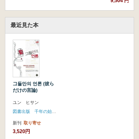
9,504 円
─── 85
좌파 성향 재일한국인 매체 언론인들의 컨센서
스 ─── 87
작은 맺음말 ─── 89
最近見た本
제3장 | 우파 성향의 재일한국인 언론
프랭기 서고의 재일한국 우파 신문과 잡지 ───
94
조선신보·신세계신문·청년·그밖의 우파 성향 신
문과 잡지들
우파 신문에 대한 우호적 대우와 인쇄용지 할당
그들만의 언론 (彼ら
─── 105
だけの言論)
점령당국이 우파신문 창간 기념일을 기념하다
─── 106
ユン ヒサン
용지 할당의 차별과 좌파 매체들의 불만 ───
図書出版 千年の始まり
110
할당된 인쇄용지 처분을 둘러싼 스캔들 ───
新刊
取り寄せ
114
3,520円