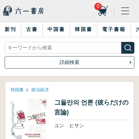
0
新刊
古書
中国書
韓国書
電子書籍
詳細検索
韓国書
政治経済
그들만의 언론 (彼らだけの
言論)
ユン ヒサン