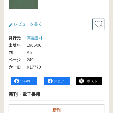
レビューを書く
＋
発行元
高麗書林
出版年
1986/06
判
A5
ページ
249
六一ID
K17770
新刊・電子書籍
新刊