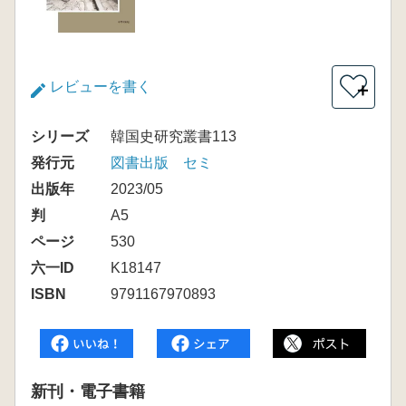
レビューを書く
＋
シリーズ
韓国史研究叢書113
発行元
図書出版 セミ
出版年
2023/05
判
A5
ページ
530
六一ID
K18147
ISBN
9791167970893
新刊・電子書籍