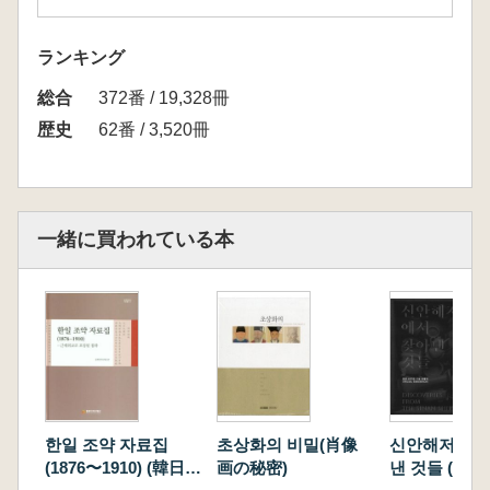
ランキング
総合
372番 / 19,328冊
歴史
62番 / 3,520冊
一緒に買われている本
한일 조약 자료집
초상화의 비밀(肖像
신안해저선에
(1876〜1910) (韓日条
画の秘密)
낸 것들 (新