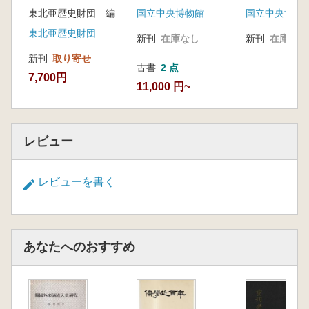
約資料集(1876〜
から見いださ
東北亜歴史財団 編
国立中央博物館
国立中央博物
1910) 近代外交で包
の)
まれた侵略
東北亜歴史財団
新刊
在庫なし
新刊
在庫なし
新刊
取り寄せ
古書
2 点
7,700円
11,000 円~
レビュー
レビューを書く
あなたへのおすすめ