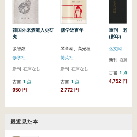
韓国外来酒流入史研
儒学近百年
重刊 老乞
究
(影印)
張智鉉
琴章泰、高光稙
弘文閣
修学社
博英社
新刊
在庫なし
新刊
在庫なし
新刊
在庫なし
古書
1 点
4,752 円
古書
1 点
古書
1 点
950 円
2,772 円
最近見た本