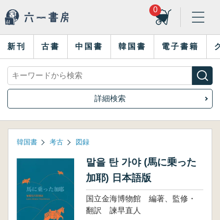
0
新刊
古書
中国書
韓国書
電子書籍
詳細検索
韓国書
考古
図録
말을 탄 가야 (馬に乗った
加耶) 日本語版
国立金海博物館 編著、監修・
翻訳 諫早直人