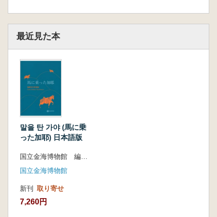
最近見た本
말을 탄 가야 (馬に乗
った加耶) 日本語版
国立金海博物館 編著、監修・翻訳 諫早直人
国立金海博物館
新刊
取り寄せ
7,260円