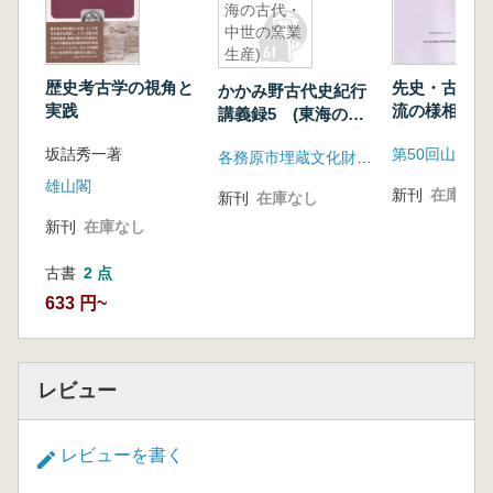
海の古代・
中世の窯業
生産)
歴史考古学の視角と
先史・古代の
かかみ野古代史紀行
実践
流の様相 山
講義録5 (東海の古
心として
代・中世の窯業生産)
坂詰秀一著
各務原市埋蔵文化財調査センター
雄山閣
新刊
在庫なし
新刊
在庫なし
新刊
在庫なし
古書
2 点
633 円~
レビュー
レビューを書く