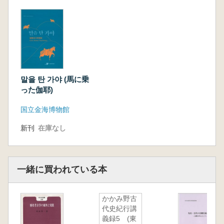
附録
말을 탄 가야 (馬に乗
った伽耶)
国立金海博物館
新刊
在庫なし
一緒に買われている本
かかみ野古
代史紀行講
義録5 (東