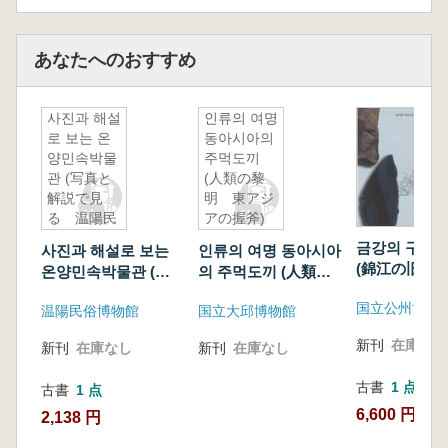
あなたへのおすすめ
사진과 해설
인류의 여명
로 보는 온
동아시아의
양민속박물
주먹도끼
관 (写真と
(人類の黎
解説で見
明 東アジ
る 温陽民
アの握斧)
俗博物
금강의 구석
사진과 해설로 보는
인류의 여명 동아시아
館) 改訂
(錦江の旧石器
온양민속박물관 (写
의 주먹도끼 (人類の
版
真と解説で見る 温
黎明 東アジアの握
国立公州博物
温陽民俗博物館
国立大邱博物館
陽民俗博物館) 改訂
斧)
版
新刊
在庫なし
新刊
在庫なし
新刊
在庫なし
古書
1 点
古書
1 点
6,600 円
2,138 円