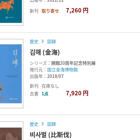
7,260 円
新刊
取り寄せ
歴史
図録
김해 (金海)
シリーズ：
開館20周年記念特別展
発行元：
国立金海博物館
出版年：
2018/07
新刊
在庫なし
7,920 円
古書
1点
歴史
図録
비사벌 (比斯伐)