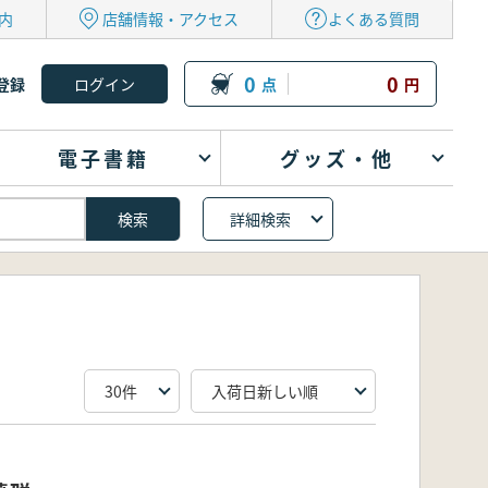
内
店舗情報・アクセス
よくある質問
0
0
登録
点
円
電子書籍
グッズ・他
詳細検索