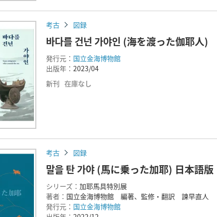
考古
図録
바다를 건넌 가야인 (海を渡った伽耶人)
発行元：
国立金海博物館
出版年：
2023/04
新刊
在庫なし
考古
図録
말을 탄 가야 (馬に乗った加耶) 日本語版
シリーズ：
加耶馬具特別展
著者：
国立金海博物館 編著、監修・翻訳 諫早直人
発行元：
国立金海博物館
出版年：
2022/12