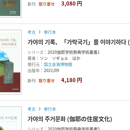
3,080 円
新刊
取り寄せ
考古
単行本
가야의 기록、「가락국기」를 이야기하다
シリーズ：
2020伽耶学術祭典学術叢書1
著者：
ソン ソギョル ほか
発行元：
国立金海博物館
出版年：
2021/09
4,180 円
新刊
取り寄せ
考古
単行本
가야의 주거문화 (伽耶の住居文化)
シリーズ：
2020伽耶学術祭典学術叢書5