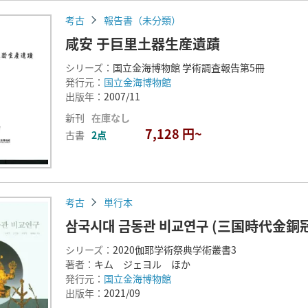
考古
報告書（未分類）
咸安 于巨里土器生産遺蹟
シリーズ：
国立金海博物館 学術調査報告第5冊
発行元：
国立金海博物館
出版年：
2007/11
新刊
在庫なし
7,128 円~
古書
2点
考古
単行本
삼국시대 금동관 비교연구 (三国時代金銅
シリーズ：
2020伽耶学術祭典学術叢書3
著者：
キム ジェヨル ほか
発行元：
国立金海博物館
出版年：
2021/09