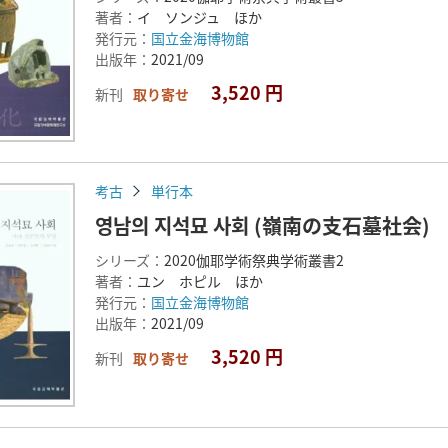
著者：
イ ソンジュ ほか
発行元：
国立金海博物館
出版年：
2021/09
3,520 円
新刊
取り寄せ
考古
単行本
영남의 지석묘 사회 (嶺南の支石墓社会
シリーズ：
2020伽耶学術祭典学術叢書2
著者：
ユン ホピル ほか
発行元：
国立金海博物館
出版年：
2021/09
3,520 円
新刊
取り寄せ