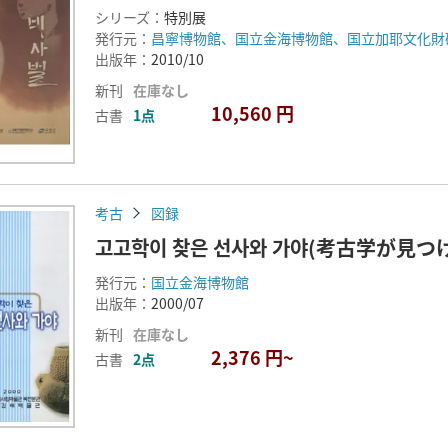
シリーズ：
特別展
発行元：
昌寧博物館、国立金海博物館、国立加耶文化財
出版年：
2010/10
新刊
在庫なし
10,560 円
古書
1点
考古
図録
고고학이 찾은 선사와 가야(考古学が見
発行元：
国立金海博物館
出版年：
2000/07
新刊
在庫なし
2,376 円~
古書
2点