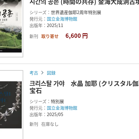
시간의 공존 (時間の共存) 金海大成洞古
シリーズ：
世界遺産伽耶2周年特別展
発行元：
国立金海博物館
出版年：
2025/11
6,600 円
新刊
取り寄せ
考古
図録
크리스탈 가야 水晶 加耶 (クリスタ
宝石
シリーズ：
特別展
発行元：
国立金海博物館
出版年：
2025/05
新刊
在庫なし