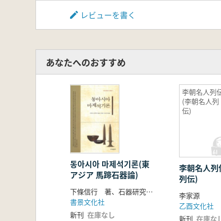
レビューを書く
あなたへのおすすめ
李朝名人列
(李朝名人列
伝)
동아시아 마제석기론(東
李朝名人列伝
アジア 馬蹄石器論)
列伝)
下條信行 著、石器研究会 訳
李家源
書景文化社
乙酉文化社
新刊
在庫なし
新刊
在庫な