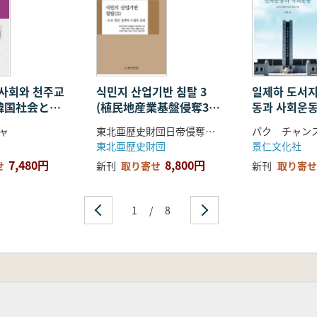
국사회와 천주교
식민지 산업기반 침탈 3
일제하 도서
紀韓国社会と天
(植民地産業基盤侵奪3)
동과 사회운동
韓帝国期・日
道路港湾政策の樹立と運
嶼地域の民
ャ
東北亜歴史財団日帝侵奪史編纂委員会 企画
パク チャン
中心に
営
運動) 所安
東北亜歴史財団
景仁文化社
荷衣島など
7,480円
8,800円
せ
新刊
取り寄せ
新刊
取り寄せ
1
/
8