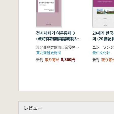
전시체제기 여론통제 3
20세기 한
(戦時体制期輿論統制3)
회 (20世
結果と社会現象
主教会) 大
東北亜歴史財団日帝侵奪史編纂委員会 企画
ユン ソンジ
帝強占期を
東北亜歴史財団
景仁文化社
8,360円
新刊
取り寄せ
新刊
取り寄
レビュー