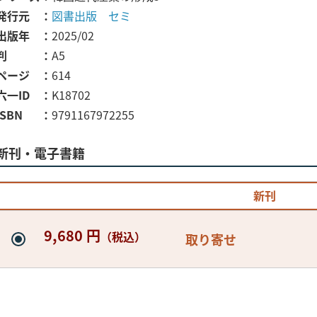
発行元
図書出版 セミ
出版年
2025/02
判
A5
ページ
614
六一ID
K18702
ISBN
9791167972255
新刊・電子書籍
新刊
9,680 円
（税込）
取り寄せ