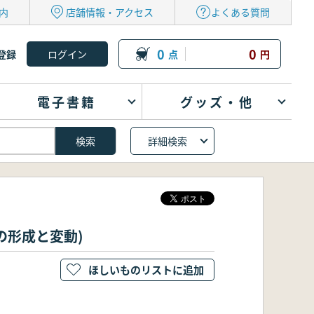
内
店舗情報・アクセス
よくある質問
0
0
登録
点
円
電子書籍
グッズ・他
詳細検索
制の形成と変動)
ほしいものリストに追加