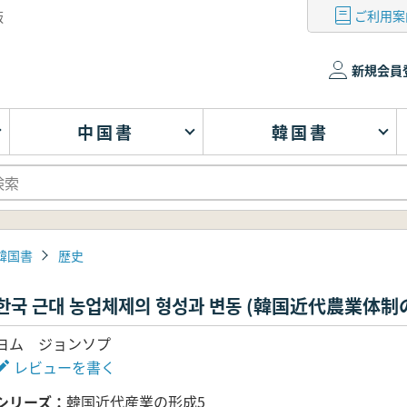
ご利用案
版
新規会員
中国書
韓国書
韓国書
歴史
한국 근대 농업체제의 형성과 변동 (韓国近代農業体
ヨム ジョンソプ
レビューを書く
シリーズ
韓国近代産業の形成5