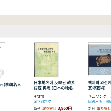
伝
日本地名에 反映된 韓系
백제의 와전예
 (李朝名人
語源 再考 (日本の地名に
瓦塼芸術)
反映された韓系語源最
李鍾徹
キム ソング 
高)
国学資料院
図書出版 周
3,960円
新刊
取り寄せ
新刊
取り寄せ
し