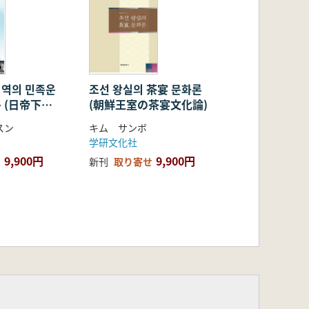
지역의 민족운
조선 왕실의 茶宴 문화론
 (日帝下島
(朝鮮王室の茶宴文化論)
族運動と社会
スン
キム サンボ
島・厳泰島・
学研文化社
の事例
9,900円
9,900円
新刊
取り寄せ