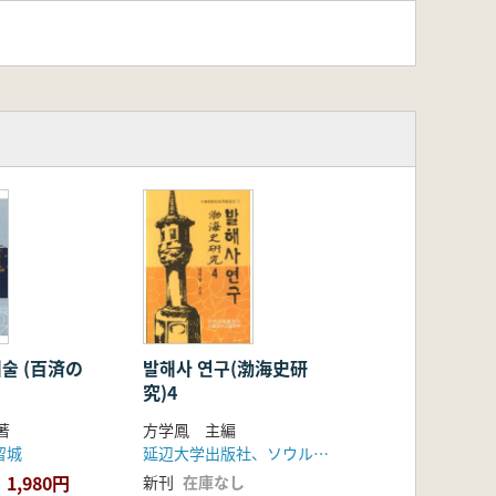
술 (百済の
발해사 연구(渤海史研
究)4
著
方学鳳 主編
留城
延辺大学出版社、ソウル大学校出版部
1,980円
新刊
在庫なし