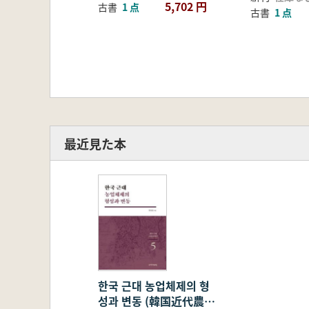
5,702 円
古書
1 点
古書
1 点
最近見た本
한국 근대 농업체제의 형
성과 변동 (韓国近代農業