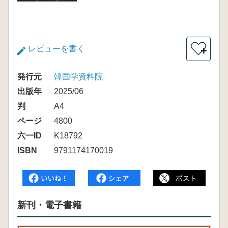
レビューを書く
＋
発行元
韓国学資料院
出版年
2025/06
判
A4
ページ
4800
六一ID
K18792
ISBN
9791174170019
新刊・電子書籍