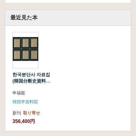
最近見た本
한국분단사 자료집
(韓国分断史資料
集) 1〜6 6冊セッ
申福龍
ト
韓国学資料院
新刊
取り寄せ
356,400円