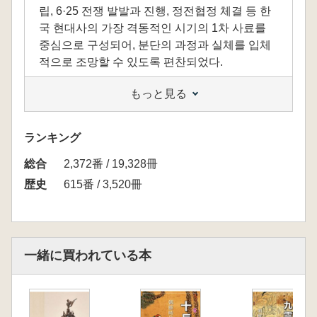
립, 6·25 전쟁 발발과 진행, 정전협정 체결 등 한
국 현대사의 가장 격동적인 시기의 1차 사료를
중심으로 구성되어, 분단의 과정과 실체를 입체
적으로 조망할 수 있도록 편찬되었다.
もっと見る
해방 이후 국내외의 정치적 이해관계가 어떻게
한반도의 영구적 분단으로 귀결되었는지를 보여
주는 이 자료집은, 단순한 역사 해설을 넘어, 당
ランキング
시 발표된 정부 문서, 외교문서, 성명서, 연설문,
総合
회담기록, 신문 기사 등 원자료를 충실히 담아 연
2,372番 / 19,328冊
구자뿐 아니라 일반 독자도 쉽게 접근할 수 있도
歴史
615番 / 3,520冊
록 하였다.
一緒に買われている本