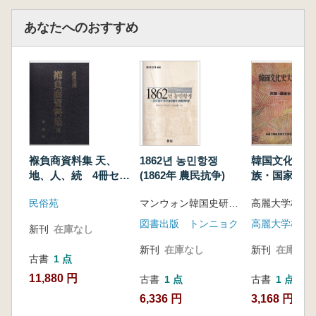
あなたへのおすすめ
褓負商資料集 天、
1862년 농민항쟁
韓国文化史大
地、人、続 4冊セッ
(1862年 農民抗争)
族・国家史
ト
民俗苑
マンウォン韓国史研究室 編
図書出版 トンニョク
新刊
在庫なし
新刊
在庫なし
新刊
在庫なし
古書
1 点
11,880 円
古書
1 点
古書
1 点
6,336 円
3,168 円