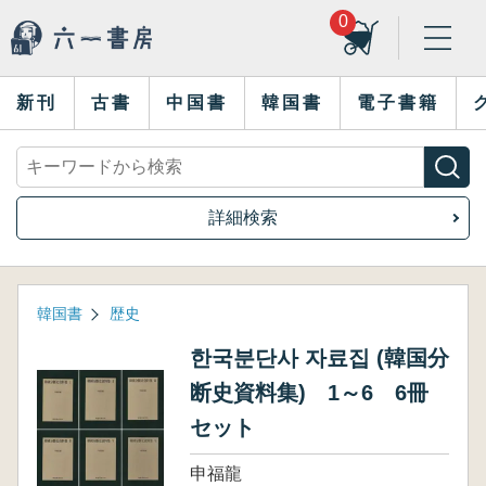
0
新刊
古書
中国書
韓国書
電子書籍
詳細検索
韓国書
歴史
한국분단사 자료집 (韓国分
断史資料集) 1～6 6冊
セット
申福龍