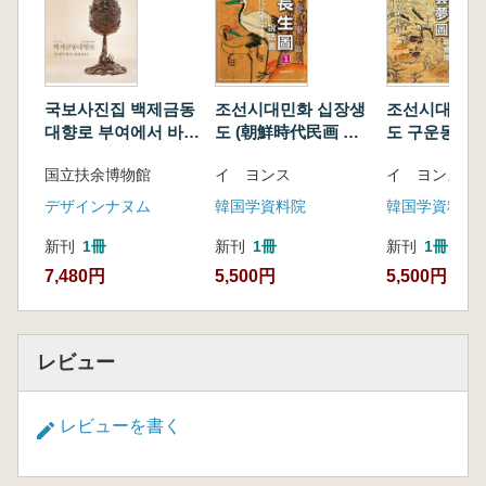
국보사진집 백제금동
조선시대민화 십장생
조선시대 민화
대향로 부여에서 바라
도 (朝鮮時代民画 十
도 구운몽도 1
보다 (国宝写真集 百
長生図)
時代民画 金剛
国立扶余博物館
イ ヨンス
イ ヨンス
済金銅大香炉 扶余か
雲夢図 1)
ら望む)
デザインナヌム
韓国学資料院
韓国学資料院
新刊
1冊
新刊
1冊
新刊
1冊
7,480円
5,500円
5,500円
レビュー
レビューを書く