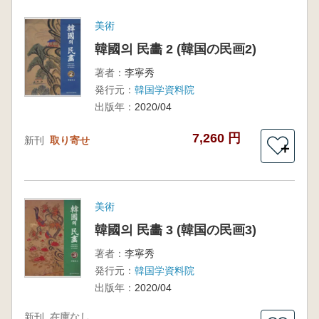
美術
韓國의 民畵 2 (韓国の民画2)
著者：
李寧秀
発行元：
韓国学資料院
出版年：
2020/04
7,260 円
新刊
取り寄せ
＋
美術
韓國의 民畵 3 (韓国の民画3)
著者：
李寧秀
発行元：
韓国学資料院
出版年：
2020/04
新刊
在庫なし