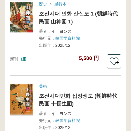
歴史
単行本
조선시대 민화 산신도 1 (朝鮮時代
民画 山神図 1)
著者：
イ ヨンス
発行元：
韓国学資料院
出版年：
2025/12
5,500 円
新刊
1冊
＋
美術
조선시대민화 십장생도 (朝鮮時代
民画 十長生図)
著者：
イ ヨンス
発行元：
韓国学資料院
出版年：
2025/12