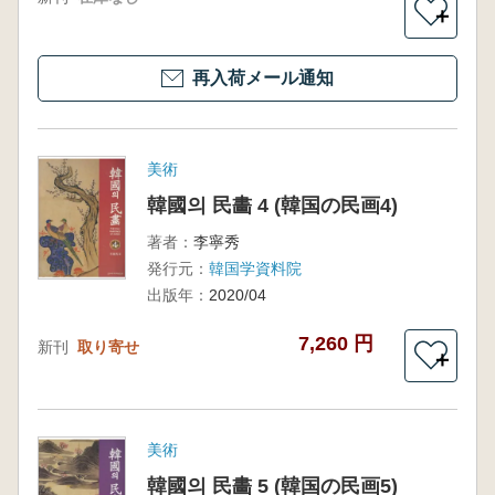
＋
再入荷メール通知
美術
韓國의 民畵 4 (韓国の民画4)
著者：
李寧秀
発行元：
韓国学資料院
出版年：
2020/04
7,260 円
新刊
取り寄せ
＋
美術
韓國의 民畵 5 (韓国の民画5)