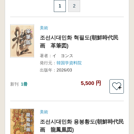
1
2
美術
조선시대민화 혁필도(朝鮮時代民
画 革筆図)
著者：
イ ヨンス
発行元：
韓国学資料院
出版年：
2026/03
5,500 円
新刊
1冊
＋
美術
조선시대민화 용봉황도(朝鮮時代民
画 龍鳳凰図)