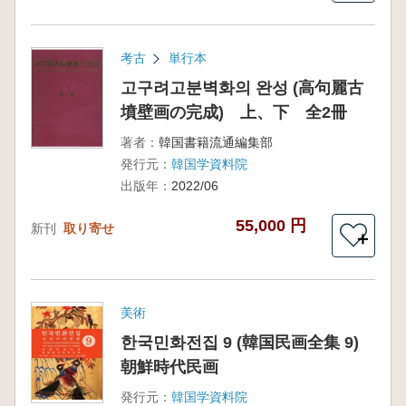
考古
単行本
고구려고분벽화의 완성 (高句麗古
墳壁画の完成) 上、下 全2冊
著者：
韓国書籍流通編集部
発行元：
韓国学資料院
出版年：
2022/06
55,000 円
新刊
取り寄せ
＋
美術
한국민화전집 9 (韓国民画全集 9)
朝鮮時代民画
発行元：
韓国学資料院