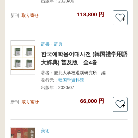
出版年：
2020/06
118,800 円
新刊
取り寄せ
＋
辞書・辞典
한국예학용어대사전 (韓国禮学用語
大辞典) 普及版 全4巻
著者：
慶北大学校退渓研究所 編
発行元：
韓国学資料院
出版年：
2020/07
66,000 円
新刊
取り寄せ
＋
美術