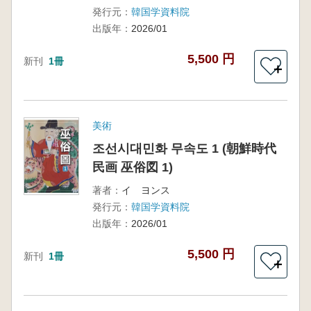
発行元：
韓国学資料院
出版年：
2026/01
5,500 円
新刊
1冊
＋
美術
조선시대민화 무속도 1 (朝鮮時代
民画 巫俗図 1)
著者：
イ ヨンス
発行元：
韓国学資料院
出版年：
2026/01
5,500 円
新刊
1冊
＋