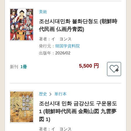
美術
조선시대민화 불화단청도 (朝鮮時
代民画 仏画丹青図)
著者：
イ ヨンス
発行元：
韓国学資料院
出版年：
2026/02
5,500 円
新刊
1冊
＋
歴史
単行本
조선시대 민화 금강산도 구운몽도
1 (朝鮮時代民画 金剛山図 九雲夢
図 1)
著者：
イ ヨンス