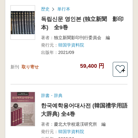
歴史
単行本
독립신문 영인본 (独立新聞 影印
本) 全9巻
著者：
独立新聞影印刊行委員会 編
発行元：
韓国学資料院
出版年：
2021/09
59,400 円
新刊
取り寄せ
＋
辞書・辞典
한국예학용어대사전 (韓国禮学用語
大辞典) 全4巻
著者：
慶北大学校退渓研究所 編
発行元：
韓国学資料院