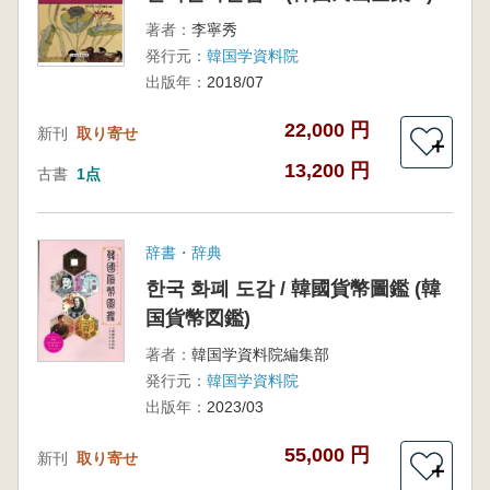
著者：
李寧秀
発行元：
韓国学資料院
出版年：
2018/07
22,000 円
新刊
取り寄せ
＋
13,200 円
古書
1点
辞書・辞典
한국 화폐 도감 / 韓國貨幣圖鑑 (韓
国貨幣図鑑)
著者：
韓国学資料院編集部
発行元：
韓国学資料院
出版年：
2023/03
55,000 円
新刊
取り寄せ
＋