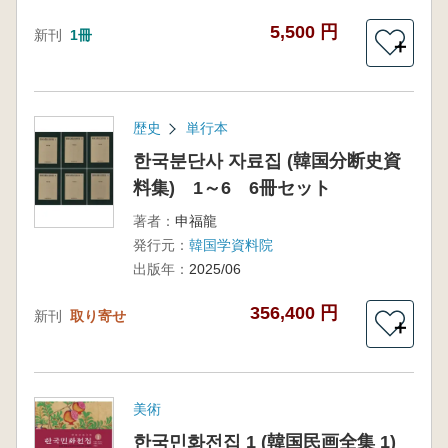
5,500 円
新刊
1冊
＋
歴史
単行本
한국분단사 자료집 (韓国分断史資
料集) 1～6 6冊セット
著者：
申福龍
発行元：
韓国学資料院
出版年：
2025/06
356,400 円
新刊
取り寄せ
＋
美術
한국민화전집 1 (韓国民画全集 1)