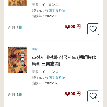
著者：
イ ヨンス
発行元：
韓国学資料院
出版年：
2026/03
5,500 円
新刊
1冊
＋
美術
조선시대민화 삼국지도 (朝鮮時代
民画 三国志図)
著者：
イ ヨンス
発行元：
韓国学資料院
出版年：
2026/02
5,500 円
新刊
1冊
＋