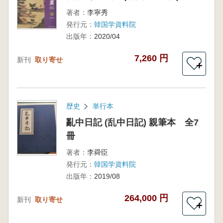
著者：
李寧秀
発行元：
韓国学資料院
出版年：
2020/04
7,260 円
新刊
取り寄せ
＋
歴史
単行本
亂中日記 (乱中日記) 親筆本 全7
冊
著者：
李舜臣
発行元：
韓国学資料院
出版年：
2019/08
264,000 円
新刊
取り寄せ
＋