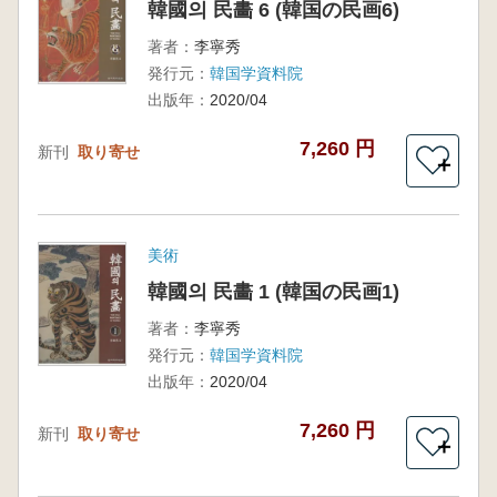
韓國의 民畵 6 (韓国の民画6)
著者：
李寧秀
発行元：
韓国学資料院
出版年：
2020/04
7,260 円
新刊
取り寄せ
＋
美術
韓國의 民畵 1 (韓国の民画1)
著者：
李寧秀
発行元：
韓国学資料院
出版年：
2020/04
7,260 円
新刊
取り寄せ
＋