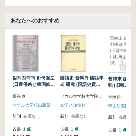
あなたへのおすすめ
舊韓末 鑛山
利權과 列強
(旧韓末鉱
山利権と列
強)
일제침략과 한국철도
國語史 資料와 國語學
舊韓末 鑛山利
(日帝侵略と韓国鉄
의 研究 (国語史資料
強 (旧韓末鉱
道) 1892-1945
と国語学の研究)
と列強)
鄭在貞
ソウル大学校大学院国語研究会 編
李培鎔
ソウル大学校出版部
文学と知性社
韓国研究院
新刊
在庫なし
新刊
在庫なし
新刊
在庫なし
古書
1 点
古書
1 点
古書
1 点