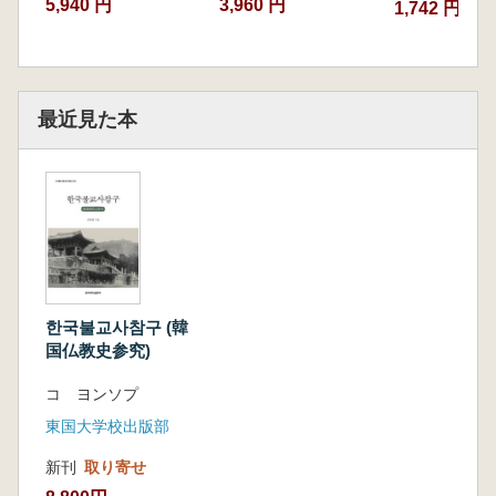
5,940 円
3,960 円
1,742 円
最近見た本
한국불교사참구 (韓
国仏教史参究)
コ ヨンソプ
東国大学校出版部
新刊
取り寄せ