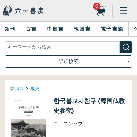
0
新刊
古書
中国書
韓国書
電子書籍
詳細検索
韓国書
歴史
한국불교사참구 (韓国仏教
史参究)
コ ヨンソプ