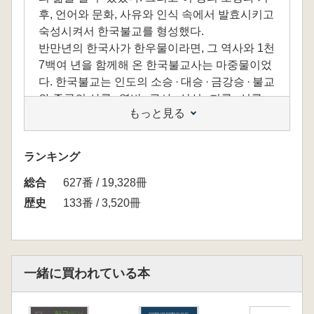
후, 언어와 문화, 사유와 인식 속에서 발효시키고
숙성시켜서 한국불교를 형성했다.
반만년의 한국사가 한우물이라면, 그 역사와 1천
7백여 년을 함께해 온 한국불교사는 마중물이었
다. 한국불교는 인도의 소승 · 대승 · 금강승 · 불교
와 중국의 삼론 · 열반 · 구사 · 성실 · 지론 · 섭론 ·
もっと見る
율 · 밀 · 법상 · 천태 · 화엄 · 정토 · 선법의 13종파
를 받아들여 물리적으로 종합한 후 ‘비빔의 불
교’를 열었고, 화학적으로 삼투시켜 ‘달임의 불
ランキング
교’를 열었다.
総合
이 책에서는 우리 역사의 한우물인 한국사와 마
627番 / 19,328冊
중물인 한국불교사의 주제와 인물, 역사와 문화,
歴史
133番 / 3,520冊
사상과 학파 등으로 나누어 살펴보았고, 이 책의
‘참구’參究는 한국불교사를 화두처럼 ‘참선하여
화두 · 공안을 구명하는 것’이란 의미에서 덧붙였
다.
一緒に買われている本