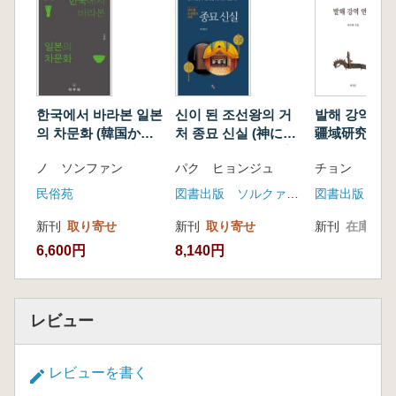
한국에서 바라본 일본
신이 된 조선왕의 거
발해 강역 연구
의 차문화 (韓国から
처 종묘 신실 (神にな
疆域研究)
眺めた日本の茶文化)
った朝鮮王の居處宗
ノ ソンファン
パク ヒョンジュ
チョン ソク
廟神室)
民俗苑
図書出版 ソルクァハク
図書出版 芸
新刊
取り寄せ
新刊
取り寄せ
新刊
在庫なし
6,600円
8,140円
レビュー
レビューを書く