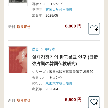
著者：
コ ヨンソプ
発行元：
東国大学校出版部
出版年：
2025/05
8,800 円
新刊
取り寄せ
＋
歴史
単行本
일제강점기의 한국불교 연구 (日帝
強占期の韓国仏教研究)
シリーズ：
著書出版支援事業選定図書20
著者：
オ ギョンウ
発行元：
東国大学校出版部
出版年：
2025/04
5,500 円
新刊
取り寄せ
＋