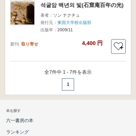
석굴암 백년의 빛(石窟庵百年の光)
著者：
ソン ナクチュ
発行元：
東国大学校出版部
出版年：
2009/11
4,400 円
新刊
取り寄せ
＋
全7件中 1 - 7件を表示
1
本を探す
六一書房の本
ランキング