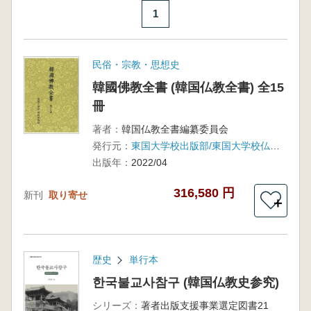
1
民俗・宗教・思想史
韓國佛教全書 (韓国仏教全書) 全15
冊
著者：
韓国仏教全書編纂委員会
発行元：
東国大学校出版部/東国大学校仏教学術院
出版年：
2022/04
316,580 円
新刊
取り寄せ
＋
歴史
単行本
한국불교사참구 (韓国仏教史参究)
シリーズ：
著者出版支援事業選定図書21