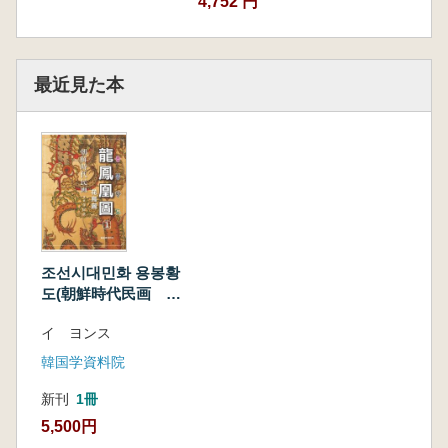
4,752 円
最近見た本
조선시대민화 용봉황
도(朝鮮時代民画 龍
鳳凰図)
イ ヨンス
韓国学資料院
新刊
1冊
5,500円