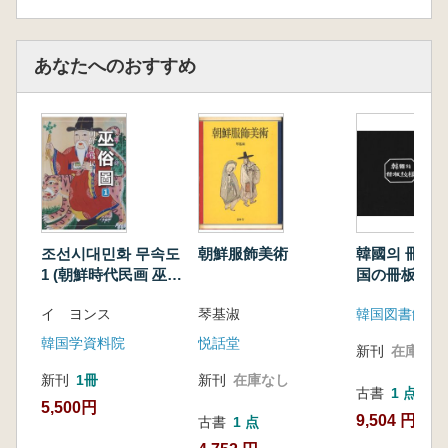
민화를 사랑하는 일반 독자부터 미술사 연구자
あなたへのおすすめ
까지,
전통 회화의 상징과 미학을 입체적으로 이해할
수 있는 필독서이다.
조선시대민화 무속도
朝鮮服飾美術
韓國의 冊板紋
1 (朝鮮時代民画 巫俗
国の冊板紋様
図 1)
イ ヨンス
琴基淑
韓国図書館協
韓国学資料院
悦話堂
新刊
在庫なし
新刊
1冊
新刊
在庫なし
古書
1 点
5,500円
9,504 円
古書
1 点