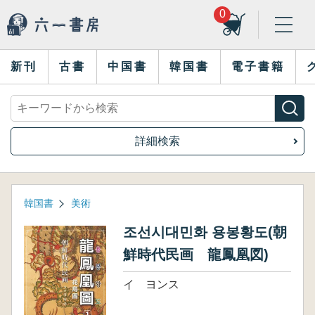
0
新刊
古書
中国書
韓国書
電子書籍
詳細検索
韓国書
美術
조선시대민화 용봉황도(朝
鮮時代民画 龍鳳凰図)
イ ヨンス