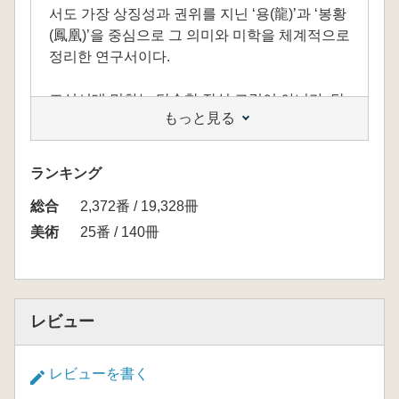
서도 가장 상징성과 권위를 지닌 ‘용(龍)’과 ‘봉황
(鳳凰)’을 중심으로 그 의미와 미학을 체계적으로
정리한 연구서이다.
조선시대 민화는 단순한 장식 그림이 아니라, 당
もっと見る
시 사람들의 소망과 세계관, 그리고 삶의 철학을
담아낸 시각 문화였다. 특히 용과 봉황은 왕권,
태평성대, 부귀영화, 길상(吉祥)의 의미를 담은
ランキング
대표적인 상징으로, 궁중과 민간을 넘나들며 다
総合
양한 형태로 표현되었다.
2,372番 / 19,328冊
美術
25番 / 140冊
이 책은 이러한 용봉황도의 도상(圖像)과 상징 체
계를 분석하고, 시대별 변화와 표현 양식을 정리
하여, 민화 속에 담긴 조선인의 정신세계를 깊이
있게 조망한다.
レビュー
또한 풍부한 도판과 함께 각 작품의 구성, 색채,
レビューを書く
문양의 의미를 상세히 해설하여, 독자가 실제 작
품을 감상하듯 이해할 수 있도록 돕는다.