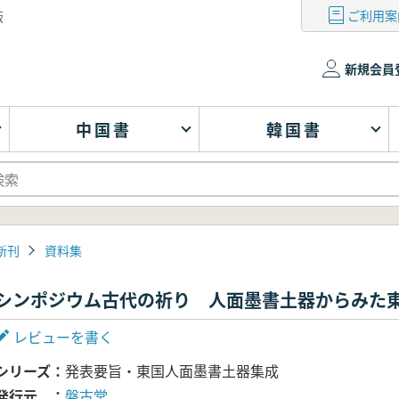
ご利用案
版
新規会員
中国書
韓国書
新刊
資料集
シンポジウム古代の祈り 人面墨書土器からみた
レビューを書く
シリーズ
発表要旨・東国人面墨書土器集成
発行元
盤古堂