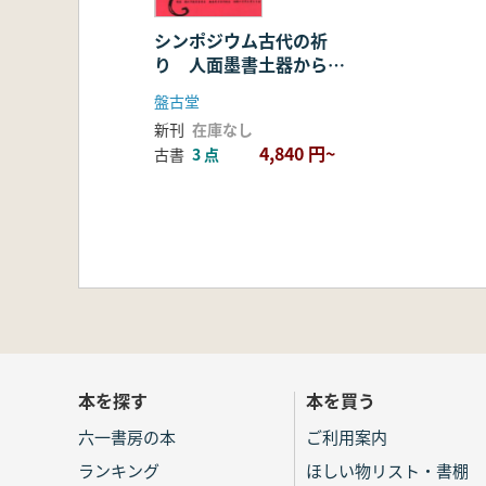
シンポジウム古代の祈
り 人面墨書土器からみ
た東国の祭祀
盤古堂
新刊
在庫なし
4,840 円~
古書
3 点
本を探す
本を買う
六一書房の本
ご利用案内
ランキング
ほしい物リスト・書棚