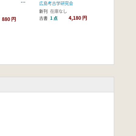
要
広島考古学研究会
育委員会
新刊
在庫なし
4,180 円
古書
1 点
880 円