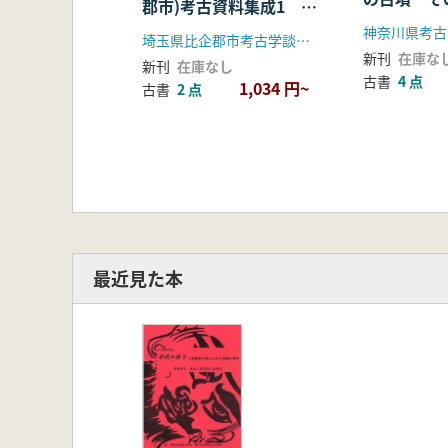
郡市)考古資料集成1 旧
石器・縄文時代編
神奈川県考古
埼玉県比企郡市考古学談話会
新刊
在庫な
新刊
在庫なし
古書
4 点
1,034 円~
古書
2 点
最近見た本