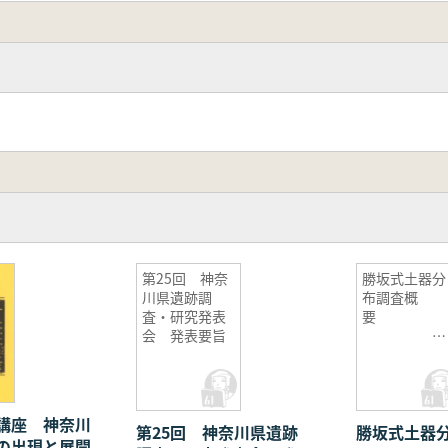
第25回 神奈
勝坂式土器分
川県遺跡調
布調査概
査・研究発表
要
会 発表要旨
相模原市
教育委員会
講座 神奈川
第25回 神奈川県遺跡
勝坂式土器
の出現と展開