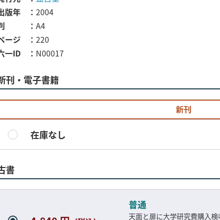
出版年
2004
判
A4
ページ
220
六一ID
N00017
新刊・電子書籍
新刊
在庫なし
古書
普通
天面と扉に大学研究費購入検