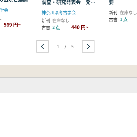
調査・研究発表会 発表
要旨
相模原市教
学会
神奈川県考古学会
新刊
在庫なし
し
古書
1 点
新刊
在庫なし
569 円~
440 円~
古書
2 点
1
/
5