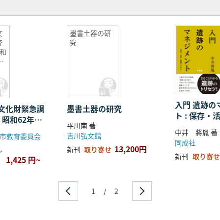
文
墨書土器の研
査
究
和
調
入門 遺跡の
文化財緊急調
墨書土器の研究
ト : 保存
 昭和62年度
平川南 著
ために
査報告
中井 將胤 著
吉川弘文館
市教育委員会
同成社
13,200円
し
新刊
取り寄せ
新刊
取り寄せ
1,425 円~
1
/
2