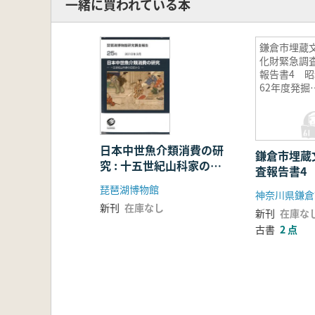
一緒に買われている本
鎌倉市埋蔵
化財緊急調
報告書4 昭
62年度発掘
査報告
日本中世魚介類消費の研
鎌倉市埋蔵
究 : 十五世紀山科家の日
査報告書4
記から
発掘調
琵琶湖博物館
神奈川県鎌倉
新刊
在庫なし
新刊
在庫な
古書
2 点