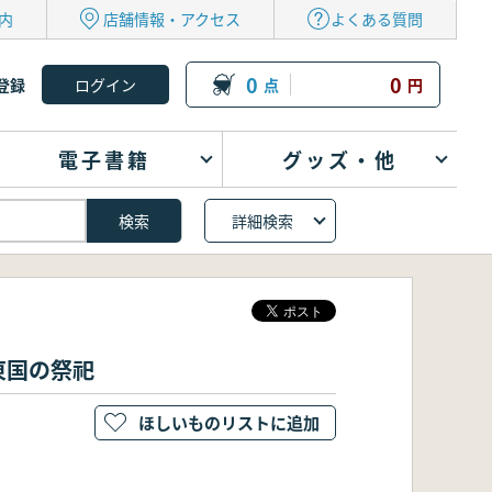
内
店舗情報・アクセス
よくある質問
0
0
登録
点
円
電子書籍
グッズ・他
詳細検索
東国の祭祀
ほしいものリストに追加