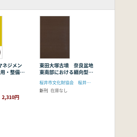
マネジメン
東田大塚古墳 奈良盆地
・活用・整備の
東南部における纒向型前
方後円墳の調査
桜井市文化財協会 桜井市立埋蔵文化財センター
新刊
在庫なし
2,310円