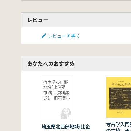
レビュー
レビューを書く
あなたへのおすすめ
埼玉県北西部
地域(比企郡
市)考古資料集
成1 旧石器・
縄文時代編
考古学入門
埼玉県北西部地域(比企
の古墳 そ