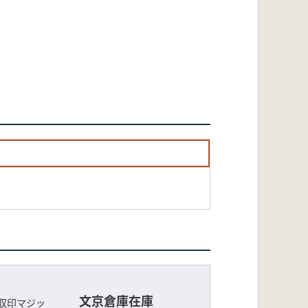
文京倉庫在庫
収印マジッ