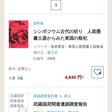
1
資料集
シンポジウム古代の祈り 人面墨
書土器からみた東国の祭祀
シリーズ：
発表要旨・東国人面墨書土器集成
発行元：
盤古堂
出版年：
2004
新刊
在庫なし
＋
4,840 円~
古書
3点
武蔵国府
発掘調査報告書
東京
関連遺跡
武蔵国府関連遺跡調査報告
調査報告