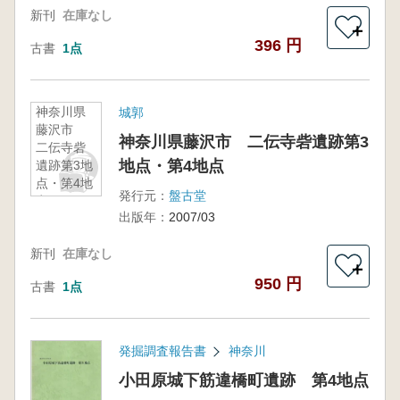
新刊
在庫なし
＋
396 円
古書
1点
神奈川県
城郭
藤沢市
神奈川県藤沢市 二伝寺砦遺跡第3
二伝寺砦
地点・第4地点
遺跡第3地
点・第4地
発行元：
盤古堂
点
出版年：
2007/03
新刊
在庫なし
＋
950 円
古書
1点
発掘調査報告書
神奈川
小田原城下筋違橋町遺跡 第4地点