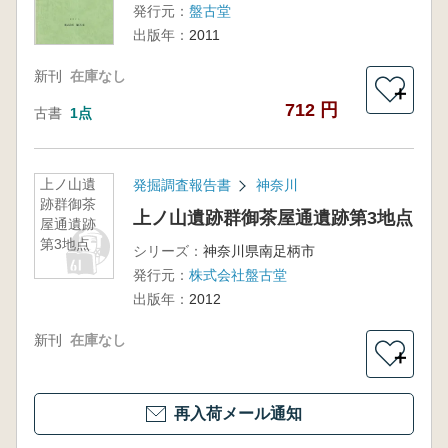
発行元：
盤古堂
出版年：
2011
新刊
在庫なし
＋
712 円
古書
1点
上ノ山遺
発掘調査報告書
神奈川
跡群御茶
上ノ山遺跡群御茶屋通遺跡第3地点
屋通遺跡
第3地点
シリーズ：
神奈川県南足柄市
発行元：
株式会社盤古堂
出版年：
2012
新刊
在庫なし
＋
再入荷メール通知