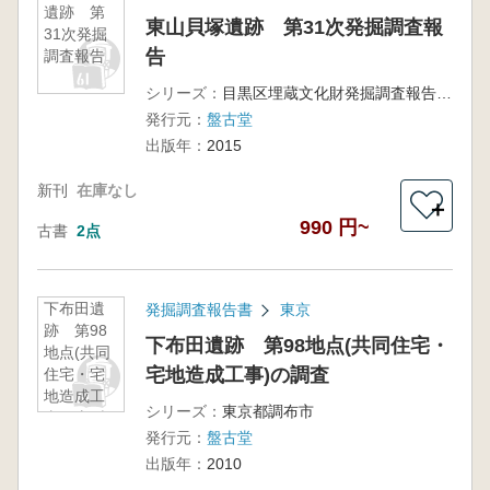
遺跡 第
東山貝塚遺跡 第31次発掘調査報
31次発掘
告
調査報告
シリーズ：
目黒区埋蔵文化財発掘調査報告書第29集
発行元：
盤古堂
出版年：
2015
新刊
在庫なし
＋
990 円~
古書
2点
下布田遺
発掘調査報告書
東京
跡 第98
下布田遺跡 第98地点(共同住宅・
地点(共同
宅地造成工事)の調査
住宅・宅
地造成工
シリーズ：
東京都調布市
事)の調査
発行元：
盤古堂
出版年：
2010