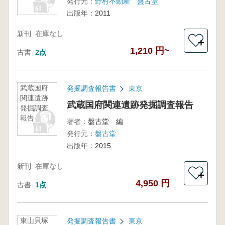
発行元：
野村不動産 盤古堂
出版年：
2011
新刊
在庫なし
＋
1,210 円~
古書
2点
武蔵国府
発掘調査報告書
東京
関連遺跡
武蔵国府関連遺跡発掘調査報告
発掘調査
報告
著者：
盤古堂 編
発行元：
盤古堂
出版年：
2015
新刊
在庫なし
＋
4,950 円
古書
1点
東山貝塚
発掘調査報告書
東京