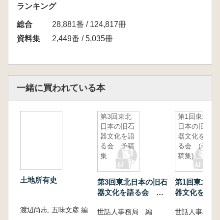
ランキング
総合
28,881番 / 124,817冊
資料集
2,449番 / 5,035冊
一緒に買われている本
第3回東北
第1回東北
日本の旧石
日本の旧石
器文化を語
器文化を語
る会 予稿
る会 (予
集
稿集)
土地所有史
第3回東北日本の旧石
第1回東北日
器文化を語る会 予
器文化を語る
稿集
稿集)
渡辺尚志, 五味文彦 編
世話人事務局 編
世話人事務局