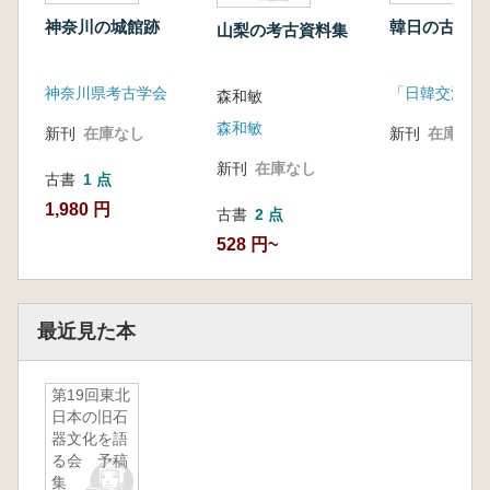
神奈川の城館跡
韓日の古墳
山梨の考古資料集
神奈川県考古学会
森和敏
森和敏
新刊
在庫なし
新刊
在庫なし
新刊
在庫なし
古書
1 点
1,980 円
古書
2 点
528 円~
最近見た本
第19回東北
日本の旧石
器文化を語
る会 予稿
集