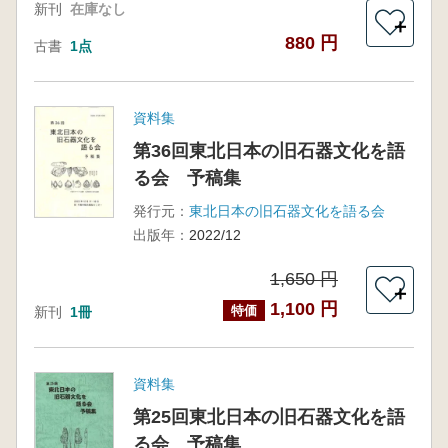
新刊
在庫なし
＋
880 円
古書
1点
資料集
第36回東北日本の旧石器文化を語
る会 予稿集
発行元：
東北日本の旧石器文化を語る会
出版年：
2022/12
1,650 円
＋
1,100 円
特価
新刊
1冊
資料集
第25回東北日本の旧石器文化を語
る会 予稿集