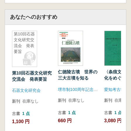
あなたへのおすすめ
第10回石器
文化研究交
流会 発表
要旨
仁徳陵古墳 世界の
〈条痕文系土
第10回石器文化研究
三大古墳を知る
化をめぐる
交流会 発表要旨
縄文から弥生
堺市制100周年記念事業推進委員会
愛知考古学談
ット
石器文化研究会
新刊
在庫なし
新刊
在庫なし
新刊
在庫なし
古書
1 点
古書
1 点
古書
1 点
660 円
3,080 円
1,100 円