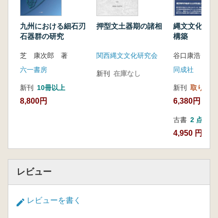
九州における細石刃
押型文土器期の諸相
縄文文化起源
石器群の研究
構築
芝 康次郎 著
関西縄文文化研究会
谷口康浩 著
六一書房
同成社
新刊
在庫なし
新刊
10冊以上
新刊
取り寄せ
8,800円
6,380円
古書
2 点
4,950 円~
レビュー
レビューを書く