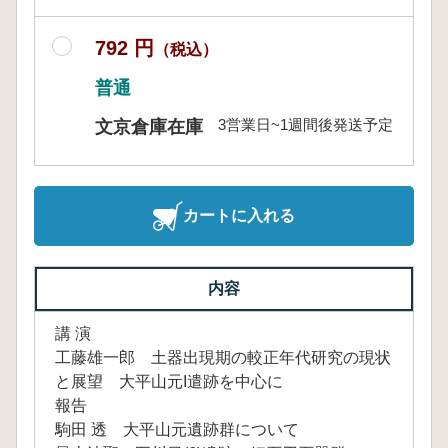
792 円
（税込）
普通
3営業日~1週間後発送予定
文京倉庫在庫
カートに入れる
内容
講 演
工藤雄一郎 土器出現期の較正年代研究の現状
と展望 大平山元I遣跡を中心に
報告
駒田 透 大平山元遺跡群について