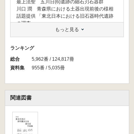
最上法聖 五川日(6)遺跡の細石刃石器群
川口 潤 青森県における土器出現前後の様相
話題提供 「東北日本における旧石器時代遺跡
の調査」
もっと見る
山田 哲・佐藤宏之・國木田大・尾田識好・富
樫孝志・夏木大吾・高屋敷飛鳥・中村雄紀
北海道北見市吉井沢遺跡第6次発掘調査
ランキング
出穂雅実・山岡拓也・岩瀬彬・濱口皓・黒沼太
総合
―・堀恭介・尾田識好・役重みゆき
5,962番 / 124,817冊
北海道河東郡上士幌町嶋木遺跡における2011
資料集
955番 / 5,035冊
年度発掘調査の概要報告
大場正善・今 正幸 山形県寒河江市高瀬山遺
跡 山形県埋蔵文化財センターによる高瀬山遺
跡(HO)3期 第3次調査発見の杉久保型ナイフ
関連図書
形石器群
大場 正善 山形県寒河江市高瀬山遺跡 高瀬
山西麓に残された杉久保型ナイフ形石器群の全
貌解明を目指して
佐野勝宏・鹿又喜隆・俸田恵隆・阿子島香・柳