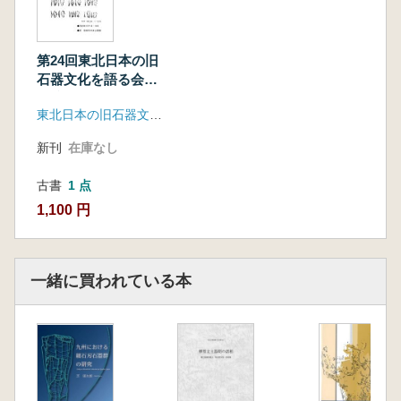
田俊雄
山形県舟形町高倉山遺跡第2次発掘調査
会田容弘 笹山原遺跡配16第11次発掘調査
第24回東北日本の旧
誌上報告
石器文化を語る会
予稿集
阿部祥人・奈良貴史・佐藤孝雄・渡辺丈彦・澤
東北日本の旧石器文化を語る会
田純明・澤浦亮平 安部遺跡(尻労安部洞窟)
吉田 桂 加美町薬莱原配15遺跡
新刊
在庫なし
古書
1 点
1,100 円
一緒に買われている本