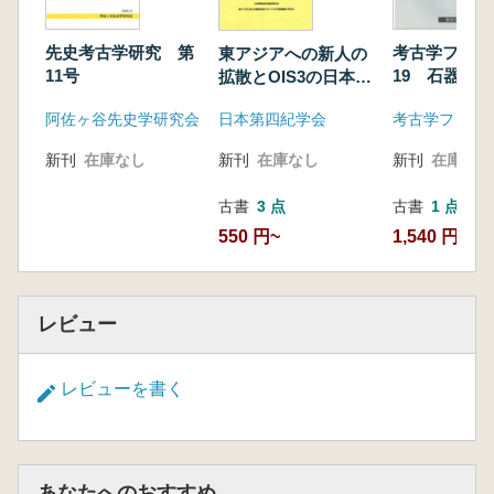
先史考古学研究 第
考古学フォー
東アジアへの新人の
11号
19 石器研
拡散とOIS3の日本列
島
阿佐ヶ谷先史学研究会
考古学フォー
日本第四紀学会
新刊
在庫なし
新刊
在庫なし
新刊
在庫なし
古書
1 点
古書
3 点
1,540 円
550 円~
レビュー
レビューを書く
あなたへのおすすめ