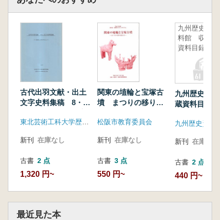
九州歴史資
料館 収蔵
資料目録1
古代出羽文献・出土
関東の埴輪と宝塚古
九州歴史資料
文字史料集稿 8・9
墳 まつりの移り変
蔵資料目録1
世紀の山形県を中心
わり
東北芸術工科大学歴史遺産研究協議会 山形県の古代文字資料を考える会
松阪市教育委員会
として
九州歴史資料
新刊
在庫なし
新刊
在庫なし
新刊
在庫なし
古書
2 点
古書
3 点
古書
2 点
1,320 円~
550 円~
440 円~
最近見た本