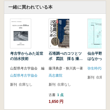
ノ原遺跡(5次調査) 」
一緒に買われている本
熊谷亮介・里村 静・洪 恵媛・鹿又喜隆・阿子
島 香「山形県新庄市白山B遺跡第2次発掘調
査」
夏木大吾・山田 哲・中村雄紀・廣松晃―・吉
留頌平・大田 圭・増子義彬・佐藤宏之・熊木
俊朗「北海道北見市吉井沢遺跡第9・10次発掘
調査」
夏木大吾・太田 圭・増子義彬・青木要祐・熊
考古学からみた近世
石塔調べのコツとツ
仙台平野に弥
木俊朗・佐藤宏之・國木田大・本吉春雄「北海
の治水技術
ボ 図説 採る 撮る
はなかったの
道遠軽町タチカルシュナイ遺跡M― I地点」
測るの三種の実技
尾慎一郎氏の
長井謙治「日向洞窟遺跡発掘調査の概要
山梨県考古学協会 編
藤澤典彦・狭川真一著
弥生時代研究
演と意見交換
2016」
集
山梨県考古学協会
高志書院
新刊
在庫なし
新刊
在庫なし
新刊
在庫なし
古書
1 点
1,650 円