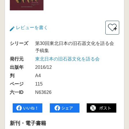
レビューを書く
＋
シリーズ
第30回東北日本の旧石器文化を語る会
予稿集
発行元
東北日本の旧石器文化を語る会
出版年
2016/12
判
A4
ページ
115
六一ID
N63626
新刊・電子書籍