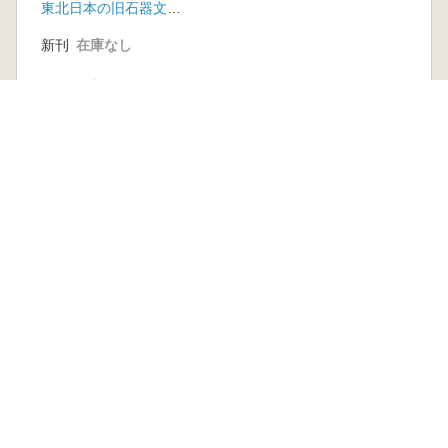
東北日本の旧石器文化を語る会
新刊
在庫なし
古書
1 点
1,650 円
本を探す
六一書房の本
ランキング
特価図書
特集
書店様へ