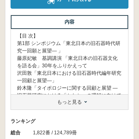
内容
【目 次】
第1部 シンポジウム「東北日本の旧石器時代研
究一回願と展望― 」
藤原妃敏 基調講演 「東北日本の旧石器文化
を語る会」30年をふりかえって
沢田敦「東北日本における旧石器時代編年研究
一回顧と展望―」
鈴木隆「タイポロジーに関する回顧と展望 ―
旧石器研究における「かたち」の理解に向けて
もっと見る
一」
大場正善「石器製作技術研究の展望と課題 ―
型式学的技術研究から石器技術学研究ヘ」
ランキング
吉川耕太郎「石材を巡る研究の現伏と課題―
総合
とくに黒曜石・珪質頁岩の産地・分布に関わる
1,822番 / 124,789冊