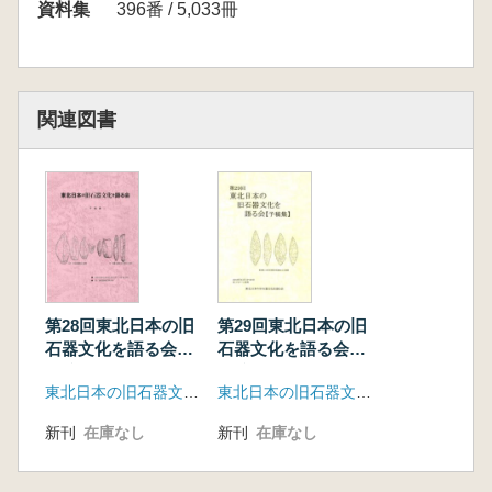
問題について」
資料集
396番 / 5,033冊
鹿又喜隆「東北日本における旧石器の機能研
究」
傳田恵隆「東北日本における遺跡形成過程研究
の現状と課題」
関連図書
吉川昌伸「旧石器時代から縄文草創期における
東北日本の植生史研究と課題」
長井謙治「東北日本における旧石器・縄文時代
移行期の研究 一日向洞窟発掘50年を経て一」
佐川正敏「東北アジアの旧石器研究回顧と東北
日本の旧石器研究展望」
阿子島香「プロセス考古学35年と東北日本の旧
石器文化」
第28回東北日本の旧
第29回東北日本の旧
第2部 話題提供「東北日本における旧石器時代
石器文化を語る会
石器文化を語る会
予稿集
予稿集
遺跡の調査」
東北日本の旧石器文化を語る会
東北日本の旧石器文化を語る会
泰昭繁「米沢盆地の乱流堆積層に含まれる珪質
頁岩の偽石器」
新刊
在庫なし
新刊
在庫なし
会田容弘「笹山原遺跡No.16第16次発掘調査」
門脇秀典・佐藤 俊・山田和史「福島県大谷上