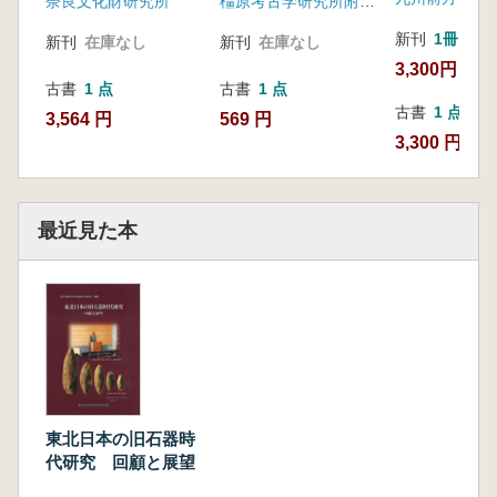
奈良文化財研究所
橿原考古学研究所附属博物館
新刊
1冊
新刊
在庫なし
新刊
在庫なし
3,300円
古書
1 点
古書
1 点
古書
1 点
3,564 円
569 円
3,300 円
最近見た本
東北日本の旧石器時
代研究 回顧と展望