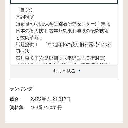
【目 次】
基調講演
須藤隆司(明治大学黒耀石研究センター)「東北
日本の石刃技術-古本州島東北地域の伝統技術
と技術革新-」
話題提供Ⅰ 「東北日本の後期旧石器時代の石
刃技法」
石川恵美子(公益財団法人平野政吉美術財団)
「秋田県における石刃技法-米ヶ森遺跡の技術
もっと見る
基盤解明に向けて-」
神田和彦(秋田市観光文化スポーツ部文化振興
課)「下堤G遺跡の石刃技法と米ヶ森技法」
ランキング
佐藤祐輔(仙台市縄文の森広場)「製作者の視点
総合
でみる後期旧石器時代前半期の石器製作技術」
2,422番 / 124,817冊
野口淳(NPO法人南アジア文化遺産センター)
資料集
499番 / 5,035冊
「3D計測でみた後期旧石器時代前半期の石刃
技法-とくに秋田県の資料を中心として-」
話題提供Ⅱ 「東北日本における旧石器時代遺