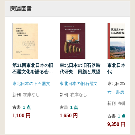
跡の調査」
関連図書
夏木大吾・太田圭(東京大学)・青木要祐(東北大
学)・張恩惠・萩野はな・國木田大・佐藤宏
之・熊木俊朗(東京大学)「北海道遠軽町タチカ
ルシュナイ遺跡M-Ⅰ地点2019年度調査」
中沢祐一・長沼正樹(北海道大学)・青木要祐(東
北大学)・赤井文人(北海道教育委員会)・高倉純
(北海道大学)・山田哲・中村雄紀(北見市教育委
員会)・早田勉(火山灰考古学研究所)「北海道常
第31回東北日本の旧
東北日本の旧石器時
東北日本の旧
呂郡置戸町・共栄3遺跡の調査」
石器文化を語る会
代研究 回顧と展望
代
予稿集
鈴木伸太朗・後藤千遙・佐藤巧庸・太刀川彩
東北日本の旧石器文化を語る会
東北日本の旧石器文化を語る会
子・辰巳晃司・澤浦亮平・佐伯史子・佐宗亜衣
六一書房
子・澤田純明・渡辺丈彦・鈴木敏彦・佐藤孝
新刊
在庫なし
新刊
在庫なし
雄・奈良貴史(尻労安部洞窟発掘調査団)「青森
新刊
在庫なし
県尻労安部洞窟」
古書
1 点
古書
1 点
梶原洋(東北福祉大学)「宮城県仙台市蒲沢山遺
1,100 円
1,650 円
古書
1 点
跡について」
9,350 円
青木要祐・王●(日へんに含)・早川文弥・洪恵