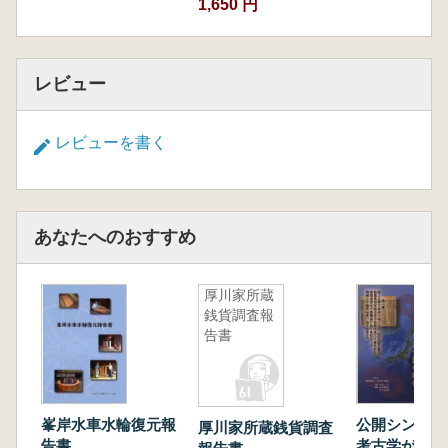
1,650 円
レビュー
レビューを書く
あなたへのおすすめ
厚川家所蔵
銭貨調査報
告書
峯岸水車水輪復元報
公開シンポ
厚川家所蔵銭貨調査
告書
考古学が解明