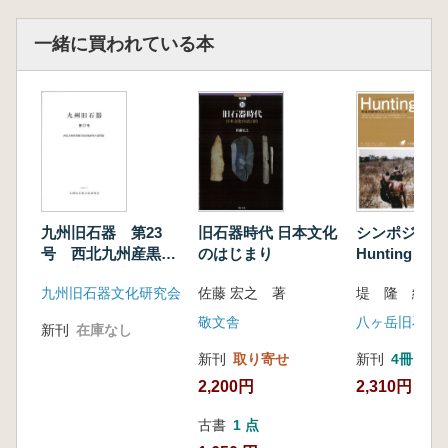
媛・鹿又喜隆・藤沢敦(東北大学)「山形県大石
田町角二山遺跡2019年度発掘調査」
一緒に買われている本
長井謙治・高橋央輝・徳永司(愛知学院大学)・
角田朋行(南陽市教育委員会)「山形県南陽市北
町遺跡の発掘調査(2018-2019年度)」
会田容弘(郡山女子大学短期大学部)「福島県笹
山原遺跡No.16第19次調査」
工藤雄一郎(学習院女子大学)「赤井谷地におけ
る古環境調査-福島県笹山原遺跡の生態系史復
元を目指して-」
九州旧石器 第23
旧石器時代 日本文化
シンポジウ
号 西北九州産黒曜
のはじまり
Hunting 
石原産地研究の諸問
明のためのア
九州旧石器文化研究会
佐藤 宏之 著
堤 隆 編
題
チ
敬文舎
新刊
在庫なし
新刊
取り寄せ
新刊
4冊
2,200円
2,310円
古書
1 点