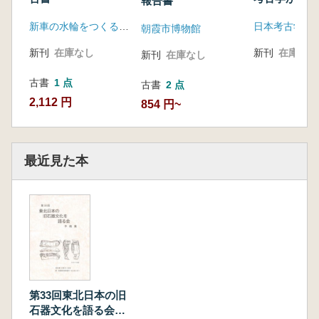
報告書
馬台国の時代
新車の水輪をつくる会、小坂克信、神野善治、宮川齋
日本考古学協
朝霞市博物館
新刊
在庫なし
新刊
在庫なし
新刊
在庫なし
古書
1 点
古書
2 点
2,112 円
854 円~
最近見た本
第33回東北日本の旧
石器文化を語る会