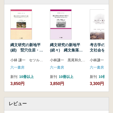
縄文研究の新地平
縄文研究の新地平
考古学の地平
(続) 竪穴住居・集
(続々) 縄文集落調
文社会を集落
落調査のリサーチデ
査の現在・過去・未
み解く
小林 謙一 セツルメント研究会 編
小林謙一 黒尾和久 セツルメント研究会 編
ザイン
来
六一書房
六一書房
六一書房
新刊
10冊以上
新刊
10冊以上
新刊
10冊以
3,850円
3,850円
3,300円
レビュー