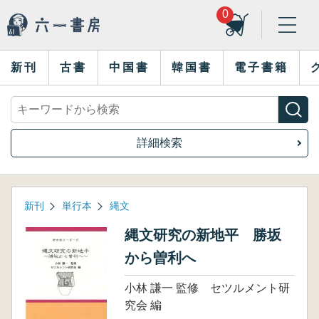
0
新刊
古書
中国書
韓国書
電子書籍
詳細検索
新刊
単行本
縄文
縄文研究の新地平 勝坂
から曽利へ
小林 謙一 監修 セツルメント研
究会 編