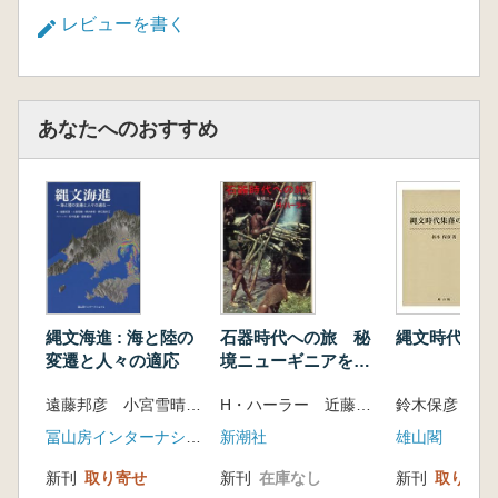
レビューを書く
あなたへのおすすめ
縄文海進 : 海と陸の
石器時代への旅 秘
縄文時代集落
変遷と人々の適応
境ニューギニアを探
る
遠藤邦彦 小宮雪晴 野内秀明 野口真利江 著
H・ハーラー 近藤等・植田重雄訳
鈴木保彦 著
冨山房インターナショナル
新潮社
雄山閣
新刊
取り寄せ
新刊
在庫なし
新刊
取り寄せ