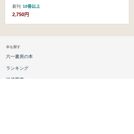
新刊
10冊以上
2,750円
本を探す
六一書房の本
ランキング
特価図書
特集
書店様へ
著者ログイン
会社案内