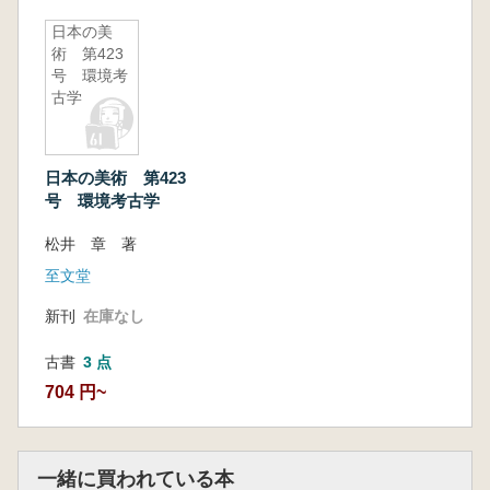
のうえで特筆される。とくに、そこで提示され
た「新地平編年」と呼ばれる中期土器型式編年
日本の美
術 第423
は詳細なものとして知られ、この時期を研究す
号 環境考
る者にとって不可欠なものとなっている。ま
古学
た、かれらは縄文集落研究のこれまでの枠組み
を打ち破る斬新な考え方や方法論をしばしば提
示してきた。本書はそうした研究の積み重ねを
日本の美術 第423
踏まえて行われたシンポジウムの討議内容を詳
号 環境考古学
細にまとめたものである。本書に示された土器
型式編年研究の成果を通じて、縄文集落研究が
松井 章 著
文字通り、さらなる新地平へと飛躍できること
至文堂
が期待されよう。ぜひ一読を薦めたい。
新刊
在庫なし
山本暉久(昭和女子大学人間文化学部教授)
古書
3 点
704 円~
一緒に買われている本