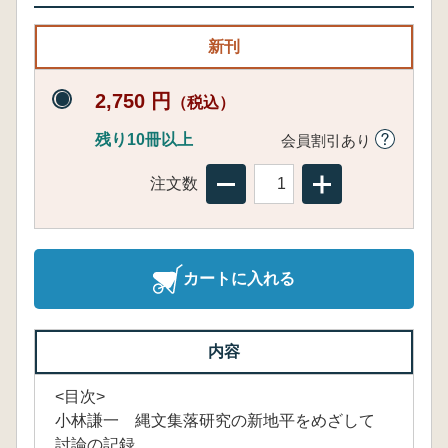
新刊
2,750 円
（税込）
残り10冊以上
会員割引あり
注文数
カートに入れる
内容
<目次>
小林謙一 縄文集落研究の新地平をめざして
討論の記録