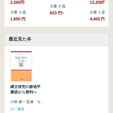
2,200円
13,200円
古書
2 点
古書
1 点
古書
1 点
633 円~
1,650 円
4,400 円
最近見た本
縄文研究の新地平
勝坂から曽利へ
小林 謙一 監修 セツルメント研究会 編
六一書房