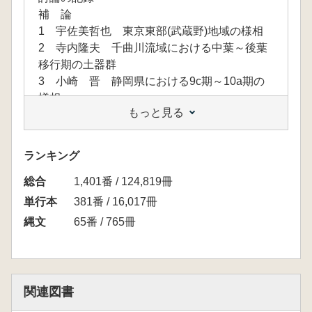
補 論
1 宇佐美哲也 東京東部(武蔵野)地域の様相
2 寺内隆夫 千曲川流域における中葉～後葉
移行期の土器群
3 小崎 晋 静岡県における9c期～10a期の
様相
もっと見る
4 村本周三 関東西部における竪穴住居形態
の変化
コメント
ランキング
1 百瀬忠幸 中信地域における検討事例と課
総合
題 地域研究の現場から
1,401番 / 124,819冊
2 長谷川豊 竪穴住居設計仕様の視点から
単行本
381番 / 16,017冊
3 中村哲也 笹ノ沢(3)遺跡の集落景観
縄文
65番 / 765冊
小林謙一 シンポジウムのまとめと展望
◆推薦文◆
縄文研究の新地平 勝坂から曽利へ
縄文集落研究グループに集う研究者たちが、こ
関連図書
れまで行ってきたシンポジウムは縄文集落研究