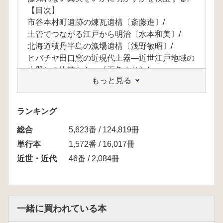
【目次】
市谷本村町遺跡の煉瓦遺構〔斎藤進〕/
土管でつながる江戸から明治〔水本和美〕/
北海道積丹半島の漁場遺構〔浅野敏昭〕/
ヒバチヤ田口窯の近現代土器―近世江戸地域の
土器との比較から―〔両角まり〕/
もっと見る
八丈小島の小碗〔小林克〕/
「納税/完納賞」の銘を有する碗―小平市鈴木
遺跡出土近現代考古資料の一例―〔小川望〕/
ランキング
物質文化から見た近現代生活様式の復元―香川
総合
県善通寺市旧練兵場遺跡出土資料とその周辺地
5,623番 / 124,819冊
域民俗資料を素材として―〔角南聡一郎〕/
単行本
1,572番 / 16,017冊
続・お茶碗考―近代・現代の中形碗に飯碗を探
近世・近代
46番 / 2,084冊
る―〔長佐古真也〕/
聞き取り調査、モノの記憶―近現代考古学の方
法をめぐって―〔桜井準也〕/
近現代考古学研究会の活動と近・現代の考古学
一緒に買われている本
〔小林克・小川望〕