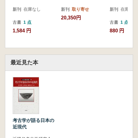
新刊
在庫なし
新刊
取り寄せ
新刊
在庫なし
20,350円
古書
1 点
古書
1 点
1,584 円
880 円
最近見た本
考古学が語る日本の
近現代