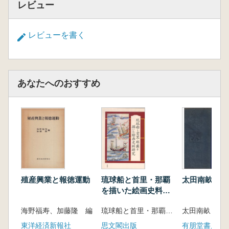
レビュー
レビューを書く
あなたへのおすすめ
殖産興業と報徳運動
琉球船と首里・那覇
太田南畝集 : 
を描いた絵画史料研
究
海野福寿、加藤隆 編
琉球船と首里・那覇を描いた絵画史料研究会 編集
東洋経済新報社
思文閣出版
有朋堂書店