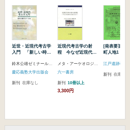
近世・近現代考古学
近現代考古学の射
[発表要旨] 
入門 「新しい時代
程 今なぜ近現代を
町人地1 遺
の考古学」の方法と
語るのか
る近世都市江
鈴木公雄ゼミナール 編
メタ・アーケオロジー研究会 編
江戸遺跡研究
実践
慶応義塾大学出版会
六一書房
新刊
在庫なし
新刊
在庫なし
新刊
10冊以上
3,300円