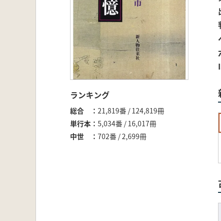
ランキング
総合
21,819番 / 124,819冊
単行本
5,034番 / 16,017冊
中世
702番 / 2,699冊