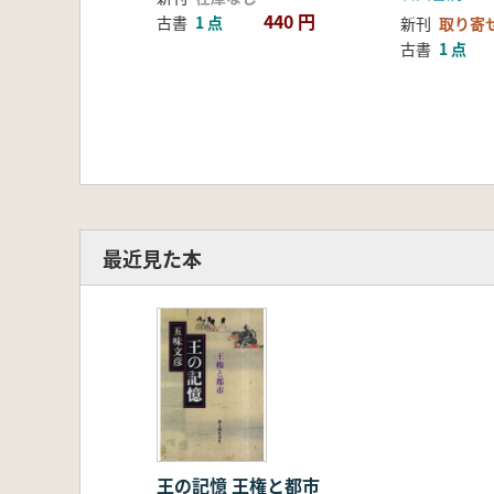
440 円
古書
1 点
新刊
取り寄
古書
1 点
最近見た本
王の記憶 王権と都市