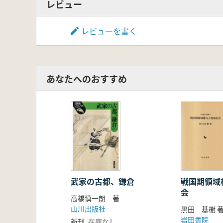
レビュー
レビューを書く
あなたへのおすすめ
武家の古都、鎌倉
戦国期領域
会
高橋慎一朗 著
山川出版社
黒田 基樹 
岩田書院
新刊
在庫なし