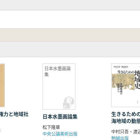
日本水墨画論
集
権力と地域社
生きるため
日本水墨画論集
海地域の動
松下隆章
著
中村只吾・渡
中央公論美術出版
勉誠出版