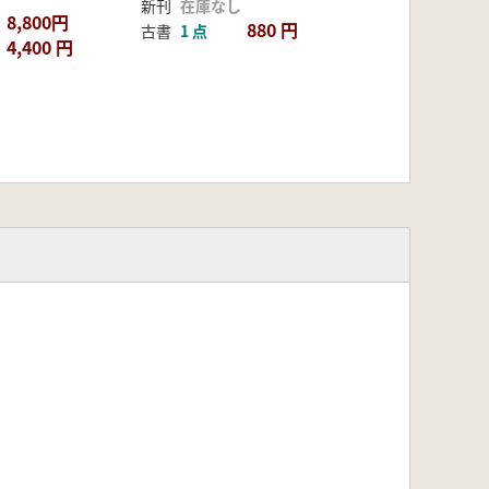
新刊
在庫なし
8,800円
880 円
古書
1 点
4,400 円