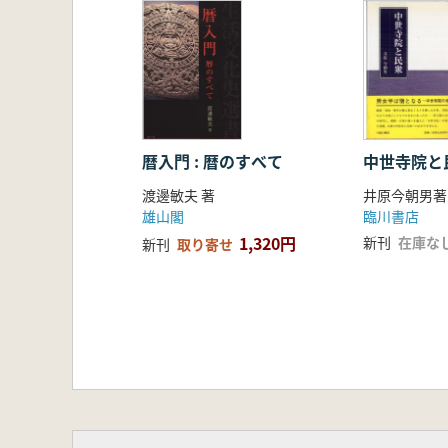
暦入門 : 暦のすべて
中世寺院と
渡邊敏夫 著
井原今朝男著
雄山閣
臨川書店
1,320円
新刊
在庫な
新刊
取り寄せ