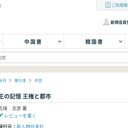
ご利用案
版
新規会員
中国書
韓国書
新刊
単行本
中世
王の記憶 王権と都市
五味 文彦 著
レビューを書く
発行元
新人物往来社