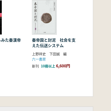
らみた秦漢帝
秦帝国と封泥 社会を支
えた伝送システム
上野祥史 下田誠 編
六一書房
6,600円
新刊
10冊以上