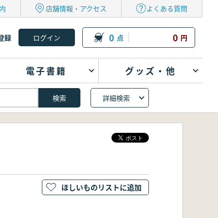
内
店舗情報・アクセス
よくある質問
0
0
登録
点
円
電子書籍
グッズ・他
詳細検索
ほしいものリストに追加