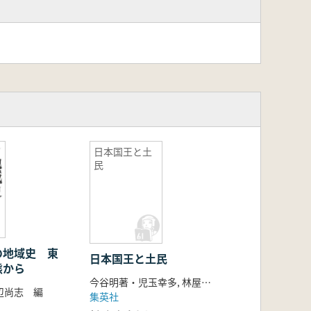
日本国王と土
民
の地域史 東
日本国王と土民
態から
今谷明著・児玉幸多, 林屋辰三郎, 永原慶二編
辺尚志 編
集英社