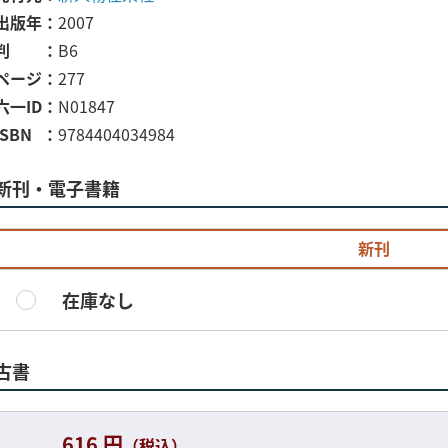
出版年
2007
判
B6
ページ
277
六一ID
N01847
ISBN
9784404034984
新刊・電子書籍
新刊
在庫なし
古書
616 円
（税込）