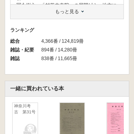
冨永樹之 「村落内寺院」の展開(上) -地方に
もっと見る
於ける仏教の伝来-
服部実喜 南武蔵・相模における中世の食器様
相(2) -中世前期の様相-
ランキング
武井 勝 西相模における中世城館 -最近の
総合
発掘成果から-
4,366番 / 124,819冊
雑誌・紀要
894番 / 14,280冊
雑誌
838番 / 11,665冊
一緒に買われている本
神奈川考
古 第31号