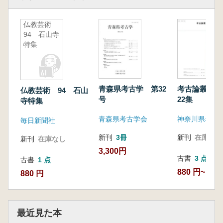
仏教芸術
94 石山寺
特集
青森県考古学 第32
考古論叢神奈
仏教芸術 94 石山
号
22集
寺特集
青森県考古学会
神奈川県考古
毎日新聞社
新刊
3冊
新刊
在庫なし
新刊
在庫なし
3,300円
古書
3 点
古書
1 点
880 円~
880 円
最近見た本