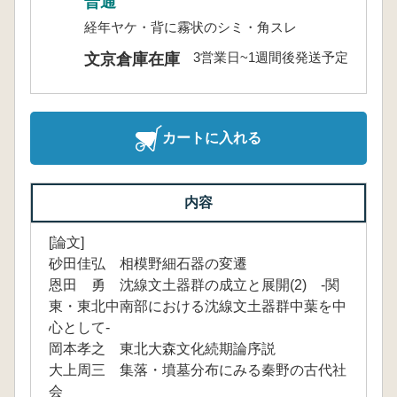
普通
経年ヤケ・背に霧状のシミ・角スレ
3営業日~1週間後発送予定
文京倉庫在庫
カートに入れる
内容
[論文]
砂田佳弘 相模野細石器の変遷
恩田 勇 沈線文土器群の成立と展開(2) -関
東・東北中南部における沈線文土器群中葉を中
心として-
岡本孝之 東北大森文化続期論序説
大上周三 集落・墳墓分布にみる秦野の古代社
会