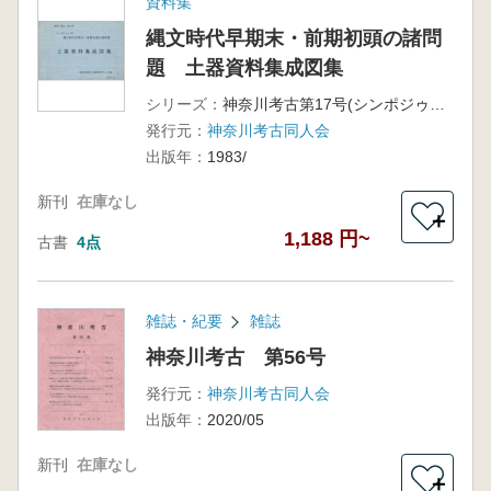
資料集
縄文時代早期末・前期初頭の諸問
題 土器資料集成図集
シリーズ：
神奈川考古第17号(シンポジゥム83)
発行元：
神奈川考古同人会
出版年：
1983/
新刊
在庫なし
＋
1,188 円~
古書
4点
雑誌・紀要
雑誌
神奈川考古 第56号
発行元：
神奈川考古同人会
出版年：
2020/05
新刊
在庫なし
＋