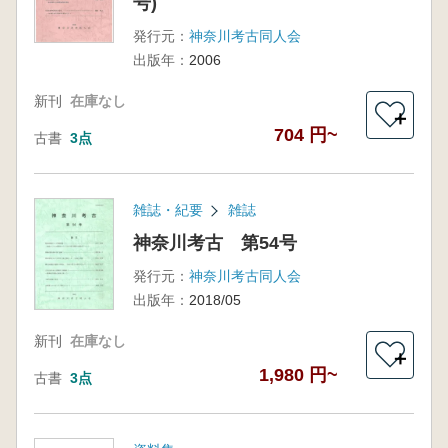
号)
発行元：
神奈川考古同人会
出版年：
2006
新刊
在庫なし
＋
704 円~
古書
3点
雑誌・紀要
雑誌
神奈川考古 第54号
発行元：
神奈川考古同人会
出版年：
2018/05
新刊
在庫なし
＋
1,980 円~
古書
3点