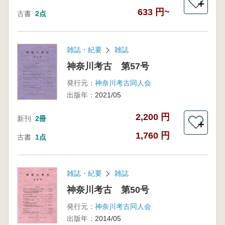
＋
633 円~
古書
2点
雑誌・紀要
雑誌
神奈川考古 第57号
発行元：
神奈川考古同人会
出版年：
2021/05
2,200 円
新刊
2冊
＋
1,760 円
古書
1点
雑誌・紀要
雑誌
神奈川考古 第50号
発行元：
神奈川考古同人会
出版年：
2014/05