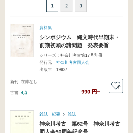
1
2
3
資料集
シンポジウム 縄文時代早期末・
前期初頭の諸問題 発表要旨
シリーズ：
神奈川考古第17号別冊
発行元：
神奈川考古同人会
出版年：
1983/
新刊
在庫なし
＋
990 円~
古書
4点
雑誌・紀要
雑誌
神奈川考古 第62号 神奈川考古
同人会50周年記念号