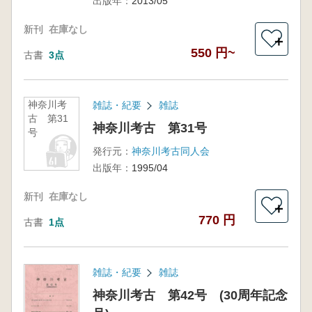
出版年：
2013/05
新刊
在庫なし
＋
550 円~
古書
3点
神奈川考
雑誌・紀要
雑誌
古 第31
神奈川考古 第31号
号
発行元：
神奈川考古同人会
出版年：
1995/04
新刊
在庫なし
＋
770 円
古書
1点
雑誌・紀要
雑誌
神奈川考古 第42号 (30周年記念