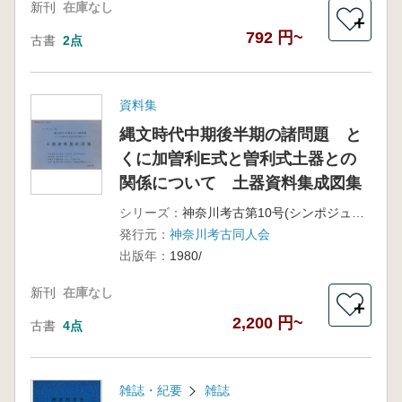
新刊
在庫なし
＋
792 円~
古書
2点
資料集
縄文時代中期後半期の諸問題 と
くに加曽利E式と曽利式土器との
関係について 土器資料集成図集
シリーズ：
神奈川考古第10号(シンポジュム’80)
発行元：
神奈川考古同人会
出版年：
1980/
新刊
在庫なし
＋
2,200 円~
古書
4点
雑誌・紀要
雑誌