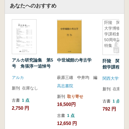
あなたへのおすすめ
阡陵 関西
大学博物館
学課程創設
50周年記念
特集
アルカ研究論集 第5
中世城館の考古学
阡陵 関西大
号 角張淳一追悼号
館学課程創設
記念特集
アルカ
萩原三雄 中井均 編
関西大学博物
高志書院
新刊
在庫なし
新刊
在庫なし
新刊
取り寄せ
古書
1 点
古書
1 点
16,500円
2,750 円
792 円
古書
1 点
12,650 円