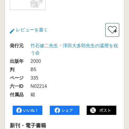
レビューを書く
＋
発行元
竹石健二先生・澤田大多郎先生の還暦を祝
う会
出版年
2000
判
B5
ページ
335
六一ID
N02214
付属品
箱
新刊・電子書籍