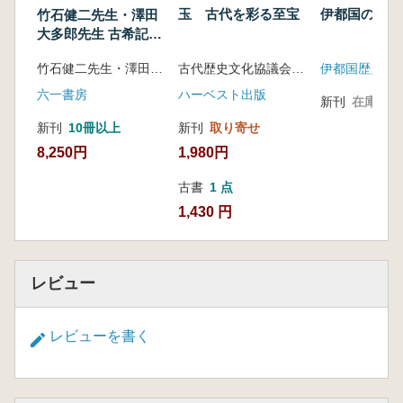
玉 古代を彩る至宝
伊都国の王都
竹石健二先生・澤田
大多郎先生 古希記念
論文集
古代歴史文化協議会 編
伊都国歴史博
竹石健二先生・澤田大多郎先生の古希を祝う会 編
ハーベスト出版
六一書房
新刊
在庫なし
新刊
取り寄せ
新刊
10冊以上
1,980円
8,250円
古書
1 点
1,430 円
レビュー
レビューを書く