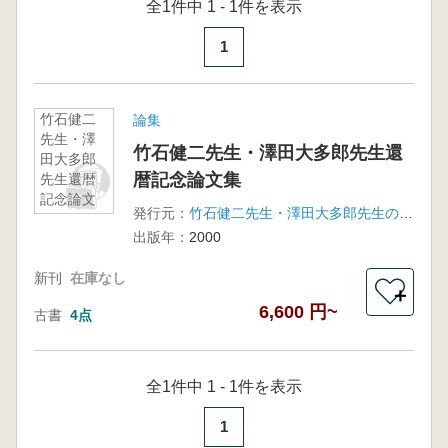
全1件中 1 - 1件を表示
1
竹石健二
論集
先生・澤
竹石健二先生・澤田大多郎先生還
田大多郎
暦記念論文集
先生還暦
記念論文
発行元：
竹石健二先生・澤田大多郎先生の還暦を祝う会
集
出版年：
2000
新刊
在庫なし
＋
6,600 円~
古書
4点
全1件中 1 - 1件を表示
1