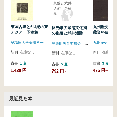
集落と武井
遺跡 予稿
集
東国古墳と6世紀の東
九州歴史資料
槍先形尖頭器文化期
アジア 予稿集
蔵資料目録5
の集落と武井遺跡
予稿集
早稲田大学会津八一記念博物館
九州歴史資料
笠懸町教育委員会 新里村教育委員会 岩宿フォーラム実行委員会
新刊
在庫なし
新刊
在庫なし
新刊
在庫なし
古書
1 点
古書
3 点
古書
5 点
1,430 円
475 円~
792 円~
最近見た本