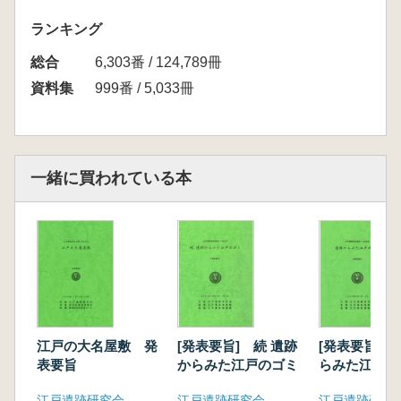
ランキング
総合
6,303番 / 124,789冊
資料集
999番 / 5,033冊
一緒に買われている本
江戸の大名屋敷 発
[発表要旨] 続 遺跡
[発表要旨] 
表要旨
からみた江戸のゴミ
らみた江戸の
江戸遺跡研究会
江戸遺跡研究会
江戸遺跡研究