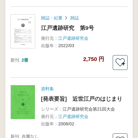
雑誌・紀要
雑誌
江戸遺跡研究 第9号
発行元：
江戸遺跡研究会
出版年：
2022/03
2,750 円
新刊
2冊
＋
資料集
[発表要旨] 近世江戸のはじまり
シリーズ：
江戸遺跡研究会第21回大会
発行元：
江戸遺跡研究会
出版年：
2008/02
新刊
在庫なし