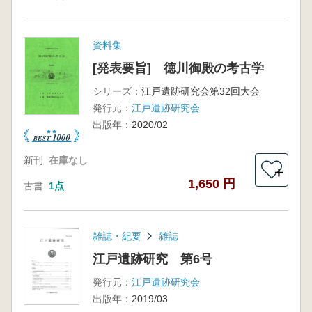
資料集
[発表要旨] 徳川御殿の考古学
シリーズ：
江戸遺跡研究会第32回大会
発行元：
江戸遺跡研究会
出版年：
2020/02
新刊
在庫なし
＋
1,650 円
古書
1点
雑誌・紀要
雑誌
江戸遺跡研究 第6号
発行元：
江戸遺跡研究会
出版年：
2019/03