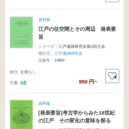
資料集
江戸の住空間とその周辺 発表要
旨
シリーズ：
江戸遺跡研究会第2回大会
発行元：
江戸遺跡研究会
出版年：
1989/
新刊
在庫なし
＋
950 円~
古書
3点
資料集
[発表要旨]考古学からみた18世紀
の江戸 その変化の意味を探る