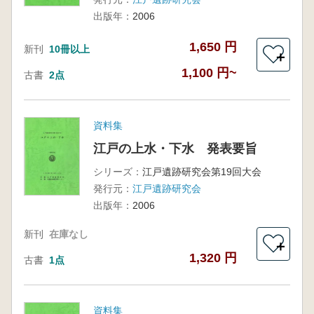
出版年：
2006
1,650 円
新刊
10冊以上
＋
1,100 円~
古書
2点
資料集
江戸の上水・下水 発表要旨
シリーズ：
江戸遺跡研究会第19回大会
発行元：
江戸遺跡研究会
出版年：
2006
新刊
在庫なし
＋
1,320 円
古書
1点
資料集