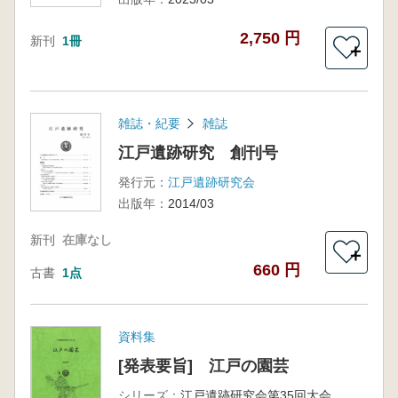
2,750 円
新刊
1冊
＋
雑誌・紀要
雑誌
江戸遺跡研究 創刊号
発行元：
江戸遺跡研究会
出版年：
2014/03
新刊
在庫なし
＋
660 円
古書
1点
資料集
[発表要旨] 江戸の園芸
シリーズ：
江戸遺跡研究会第35回大会