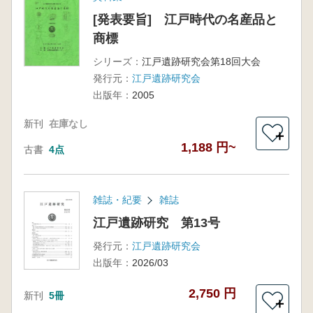
[発表要旨] 江戸時代の名産品と
商標
シリーズ：
江戸遺跡研究会第18回大会
発行元：
江戸遺跡研究会
出版年：
2005
新刊
在庫なし
＋
1,188 円~
古書
4点
雑誌・紀要
雑誌
江戸遺跡研究 第13号
発行元：
江戸遺跡研究会
出版年：
2026/03
2,750 円
新刊
5冊
＋