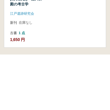
殿の考古学
江戸遺跡研究会
新刊
在庫なし
古書
1 点
1,650 円
本を探す
六一書房の本
ランキング
特価図書
特集