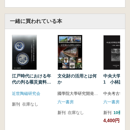
金子 智 「徳川御殿の瓦 青戸御殿を中心に」
梶原 勝 「徳川の御殿とかわらけ」
詩上報告
一緒に買われている本
鈴木泰浩 日光社参における御殿 下野国を中
心に
石崎俊哉 小石川御殿 文京区小石川植物園内
貝塚・原町遺跡日本銀行本店原町家族寮地点の
発掘調査
福澤徹三 17世紀後半の向島(墨田区北部)での
鷹狩りと木母寺・隅田川御殿
深澤靖幸 府中御殿
江戸時代における年
文化財の活用とは何
中央大学考古
村田文夫 下流域右岸・小杉御殿跡の面影を探
代の判る罹災資料
か
1 小林謙一
る
中国陶磁と肥前陶磁
栗山雄揮 中原御殿
近世陶磁研究会
國學院大學研究開発推進機構学術資料センター 編
中央考古学会
の共伴資料を中心に
宇都洋平 藤沢御殿跡
六一書房
六一書房
新刊
在庫なし
新刊
在庫なし
新刊
10冊
4,400円