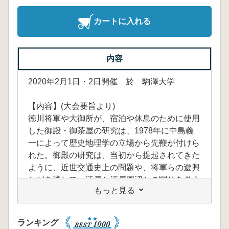
カートに入れる
内容
2020年2月1日・2日開催 於 駒澤大学
【内容】(大会要旨より)
徳川将軍や大御所が、宿泊や休息のために使用
した御殿・御茶屋の研究は、1978年に中島義
一によって歴史地理学の立場から先鞭が付けら
れた。御殿の研究は、当初から提起されてきた
ように、近世交通史上の問題や、将軍らの遊興
などを通して、江戸と江戸周辺との関りを考え
もっと見る
るうえで重要である。しかしながら、その後個
別の調査研究が各地で行われてきたものの、全
体を視座に入れての研究は低調のまま推移して
ランキング
きた。近年、御殿関係遺跡の発掘調査例が散見