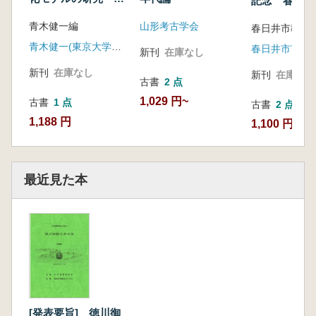
記念 春日井
2010、2011、2013
ジウム資料集
青木健一編
山形考古学会
年 ※3冊セット
春日井市教育
青木健一(東京大学大学院)
新刊
在庫なし
新刊
在庫なし
新刊
在庫なし
古書
2 点
1,029 円~
古書
1 点
古書
2 点
1,188 円
1,100 円~
最近見た本
[発表要旨] 徳川御