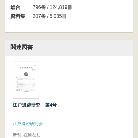
されるようになり、それに伴って、考古学関係
総合
796番 / 124,819冊
誌での特集や地域的なシンポジウムの開催な
資料集
207番 / 5,035冊
ど、御殿研究が見直されようとしている。一
方、40年間のうちに御殿関係の遺跡が詳細な所
在地の特定がなされないまま開発によって損壊
を受けたり、隠滅したりしていることも少なく
関連図書
ないと思われる。そこで今回、現時点で得られ
ている史資料を概観し、多様な問題点を抽出し
て、今後の研究の基礎を再構築するとともに、
御殿関係遺跡の保存・活用を促す機運を高める
一助としたい。
【目 次】
古泉 弘 「基調報告 徳川御殿の考古学」
平野明夫「初期の徳川家と御殿」
江戸遺跡研究 第4号
根崎光男「鷹狩りと御殿」
簗瀬裕一 「房総の御殿」
江戸遺跡研究会
谷口 榮「青戸御殿」
進藤 武「近江の徳川御殿 永原御殿」
新刊
在庫なし