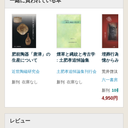
一緒に買われている本
肥前陶器「唐津」の
煙草と縄紋と考古学
埋葬行為と社
生産について
: 土肥孝追悼論集
憶からみた古
の終焉
近世陶磁研究会
土肥孝追悼論集刊行会
荒井啓汰 著
六一書房
新刊
在庫なし
新刊
在庫なし
新刊
10冊以
4,950円
レビュー