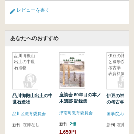
レビューを書く
あなたへのおすすめ
品川御殿山
伊豆の神仏
出土の中世
と國學院の
石造物
考古学 発
表資料集
座談会 60年目の本ノ
品川御殿山出土の中
伊豆の神仏と
木遺跡 記録集
世石造物
の考古学 発
集
津南町教育委員会
品川区教育委員会
新刊
2冊
新刊
在庫なし
新刊
在庫なし
1,650円