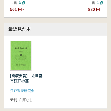
古書
3 点
古書
1 点
561 円~
880 円
最近見た本
[発表要旨] 近世都
市江戸の墓
江戸遺跡研究会
新刊
在庫なし