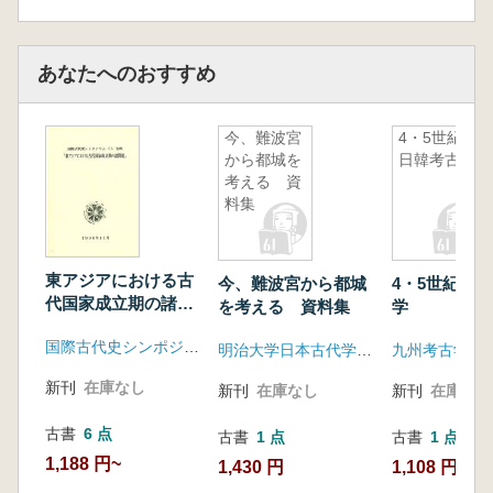
あなたへのおすすめ
今、難波宮
4・5世紀の
から都城を
日韓考古学
考える 資
料集
東アジアにおける古
今、難波宮から都城
4・5世紀の
代国家成立期の諸問
を考える 資料集
学
題
国際古代史シンポジウム実行委員会
明治大学日本古代学研究所
新刊
在庫なし
新刊
在庫なし
新刊
在庫なし
古書
6 点
古書
1 点
古書
1 点
1,188 円~
1,430 円
1,108 円