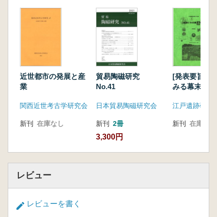
近世都市の発展と産
貿易陶磁研究
[発表要旨] 
業
No.41
みる幕末・明
関西近世考古学研究会
日本貿易陶磁研究会
江戸遺跡研究
新刊
在庫なし
新刊
2冊
新刊
在庫なし
3,300円
レビュー
レビューを書く