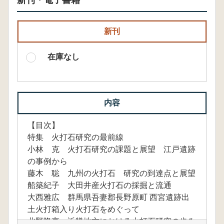
新刊・電子書籍
新刊
在庫なし
内容
【目次】
特集 火打石研究の最前線
小林 克 火打石研究の課題と展望 江戸遺跡
の事例から
藤木 聡 九州の火打石 研究の到達点と展望
船築紀子 大田井産火打石の採掘と流通
大西雅広 群馬県吾妻郡長野原町 西宮遺跡出
土火打箱入り火打石をめぐって
北野隆亮 近畿地方における火打石研究の歩み