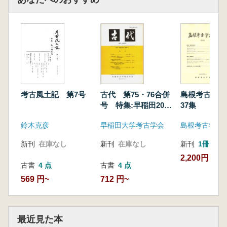
古代 第75・76合併
島根考古学会
考古風土記 第7号
号 特集:早稲田20代
37集
人論集1
早稲田大学考古学会
島根考古学会
鈴木克彦
新刊
在庫なし
新刊
1冊
新刊
在庫なし
2,200円
古書
4 点
古書
4 点
712 円~
569 円~
最近見た本