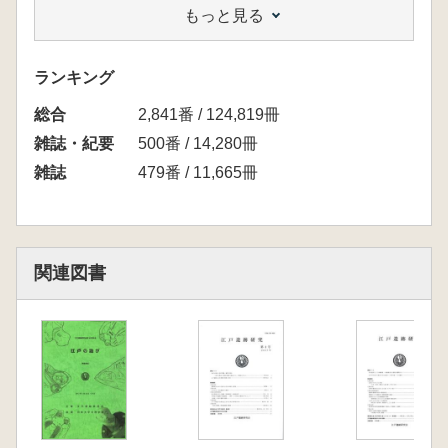
もっと見る
と紀伊半島の様相 研究史の整理と和歌山県に
おける火打石研究の現状
論文
ランキング
都築由理子 江戸の大名屋敷遺跡から出土した
総合
漆製品の材質・製作技法
2,841番 / 124,819冊
中野光将 発掘調査からみる江戸時代初期の旗
雑誌・紀要
500番 / 14,280冊
本陣屋
雑誌
479番 / 11,665冊
研究ノート
鈴木裕子 港区の麹室 城南地域の生業への予
察
例会報告
関連図書