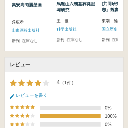
て(大木要)
[共同研究]「
馬鞍山六朝墓葬発掘
集安高句麗壁画
極楽寺ヒビキ遺跡大型掘立柱建物の再検討(山
志」魏書東夷
与研究
際環境
岸常人)
東潮 編
王 俊
呉広孝
関東地方における儀杖形木製品の展開(樋上昇)
国立歴史民俗
科学出版社
三角縁神獣鏡の製作技術について(藤丸詔八郎)
山東画報出版社
三角縁神獣鏡の観察(中井一夫)
新刊
在庫なし
新刊
在庫なし
新刊
在庫なし
御物の鏡(車崎正彦)
埴輪・木製立物と「王権」(坂靖)
無立飾式蓋形埴輪の形式と変遷(小栗明彦)
石製模造品について(田中晋作)
レビュー
江田船山古墳遺物群の年代をめぐる予察(桃崎
祐輔)
4
（1件）
米国ボストン美術館所蔵伝仁徳天皇陵出土品に
ついて(徳田誠志)
レビューを書く
大阪湾岸製塩土器ノート(北山峰生)
割竹形木棺の小口部構造をめぐる問題点(岡林
0%
孝作)
100%
横穴式石室の空間構造(右島和夫)
0%
野洲市小篠原甲山古墳墳丘構築に関する二三の