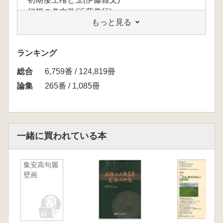
幻想の考古学(近藤義行)
もっと見る
畿内の前半期古墳と古式土師器(米田敏幸)
東部九州への前方後円墳の波及(豊岡卓之)
前方後方墳と前方後方形周溝墓に関する一考察
ランキング
(大島尚恭)
総合
巨大古墳の築造(櫃本誠一)
6,759番 / 124,819冊
河内王朝陵園論(森村健一)
論集
265番 / 1,085冊
5世紀の倭王陵(鐘方正樹)
佐紀盾列古墳群東群の古墳分布復元試案(高木
清生)
琵琶湖をめぐる在地首長の動向と畿内中枢(用
一緒に買われている本
田政晴)
池田古墳をめぐる若干の検討(岸本一宏)
集安高句麗
考古地理学的観点による奈良盆地の弥生～古墳
壁画
時代の集落と環境に
関する試論(安井宣也)
「近江毛野臣」の考古学的検討(加部二生)
滋賀県における弥生時代建物の使用状況につい