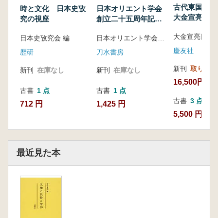
古代東国の
時と文化 日本史攷
日本オリエント学会
(山口典子)
大金宣亮氏追
究の視座
創立二十五周年記
中国北朝墓の門扉閉塞(市元 塁)
集
念 オリエント学論
古新羅瓦の遡源に関する検討(清水昭博)
日本史攷究会 編
日本オリエント学会 編
集
八角形仏像台座出現の契機(山本忠尚)
慶友社
歴研
刀水書房
東アジアの大型銅像技術(三船温尚)
新刊
取り寄せ
シリア・パルミラの地下墓に見る経済差(西藤
新刊
在庫なし
新刊
在庫なし
清秀)
16,500円
古書
1 点
古書
1 点
ロシア極東アムール河下流域における初期鉄器
古書
3 点
712 円
1,425 円
時代ウリル文化の
5,500 円~
竪穴住居址について(内田和典)
第3部 武器・武具と戦いの背景
白兵戦と日本考古学(岡安光彦)
最近見た本
用語「弥生式石器時代」の学史的復権と武器の
材質(森岡秀人)
朝鮮と倭の細形銅戈(岡内三眞)
弥生時代の武器による骨切創の実験研究(大藪
由美子)