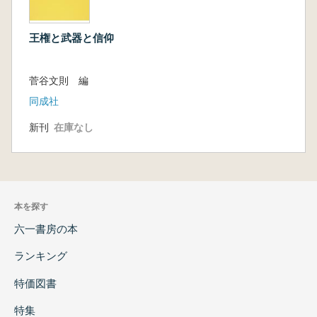
坪井・大福遺跡木製剣把の再評価(川部浩司)
朝鮮半島嶺南地域における副葬磨製石剣の性格
王権と武器と信仰
(平郡達哉)
特殊器台出土墳墓にみる副葬品構成の変化と初
期畿内政権(水野敏典)
菅谷文則 編
古墳時代前期の剣装具(豊島直博)
同成社
百済の製鉄技術と七支刀(東 潮)
矢のまつりごと(河内一浩)
新刊
在庫なし
但馬の主要古墳にみる武器の副葬配置(瀬戸谷
晧)
古墳時代東国の武器副葬(茂木雅博)
学史のなかの「横矧板革綴短甲」(阪口英毅)
本を探す
小札甲の変遷と交流(内山敏行)
古墳時代の甲冑にみる伝統の認識(鈴木一有)
六一書房の本
ユーラシア的コンテクストから見た日本古墳時
ランキング
代武具の位置付け(濱田英作)
韓半島南部出土と伝えられる列島系双龍環頭大
特価図書
刀について(穴沢和光)
特集
靖国神社所蔵の単鳳式環頭大刀把頭をめぐって