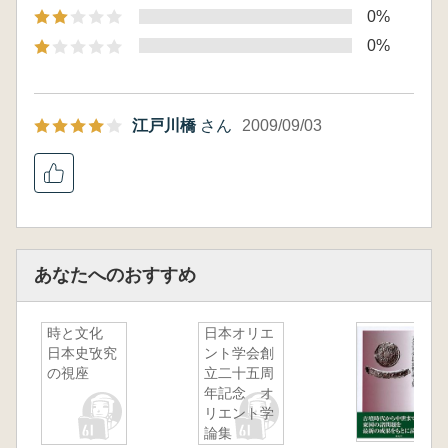
問題(杉本源造)
0%
比叡山東麓古墳群の双室墳について(吉水眞彦)
0%
河内仏陀寺古墳とその年代(山本 彰)
推古朝の「片岡」・馬見丘陵開発と王権の基盤
(廣岡孝信)
江戸川橋
さん
2009/09/03
飛鳥島庄遺跡についての覚書(卜部行弘)
飛鳥の「京」と大津の「京」(林 博通)
藤原京の景観(竹田政敬)
河内の古代寺院の成立と造営氏族5(上田 睦)
「甲賀宮国分寺」と「旧史跡紫香楽宮跡」(田
中勝弘)
あなたへのおすすめ
平城京左京「十条」条坊と京南辺条条里(小
澤 毅)
時と文化
日本オリエ
第2部 アジアからの視点
日本史攷究
ント学会創
の視座
立二十五周
弥生時代の機織り(前田 亮)
年記念 オ
張撫夷墓土專の観察所見(竹谷俊夫)
リエント学
漢代の墓葬における石刻題記と墓碑(飯田史恵)
論集
漢画像石にみる墓門門扉の画像題材について