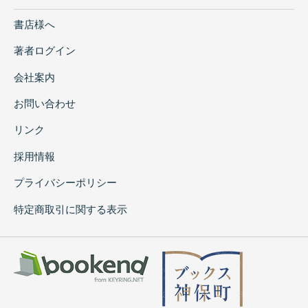
(中山清隆)
書店様へ
大和の装飾大刀(服部伊久男)
方頭大刀の源流(津野仁)
著者ログイン
後期古墳における刀類立てかけ副葬について
(日高 慎)
会社案内
浮彫装飾横穴墓とその被葬者(宇野愼敏)
お問い合わせ
製塩遺跡における工具・武器製作(入江文敏)
高句麗軍制に対する素描(田中俊明)
リンク
8世紀唐代儀杖制度の受容と法隆寺伝来の金箔
採用情報
貼り馬甲(神谷正弘)
近世城郭における堀内障壁について(中井 均)
プライバシーポリシー
出羽三山月山三鈷沢の刀について(井之口茂)
特定商取引に関する表示
第4部 信仰・祭祀と基層観念
方形周溝墓の完形土器(豆谷和之)
弥生時代における柱穴埋納遺物について(近
藤 広)
墳墓の立柱祭祀(植田文雄)
遊部伝承から読み解く埴輪の意義(穂積裕昌)