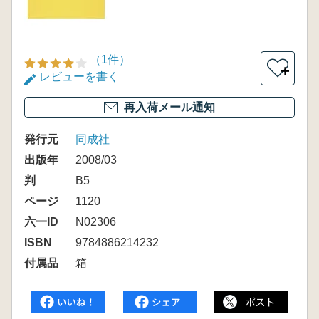
（1件）
＋
レビューを書く
再入荷メール通知
発行元
同成社
出版年
2008/03
判
B5
ページ
1120
六一ID
N02306
ISBN
9784886214232
付属品
箱