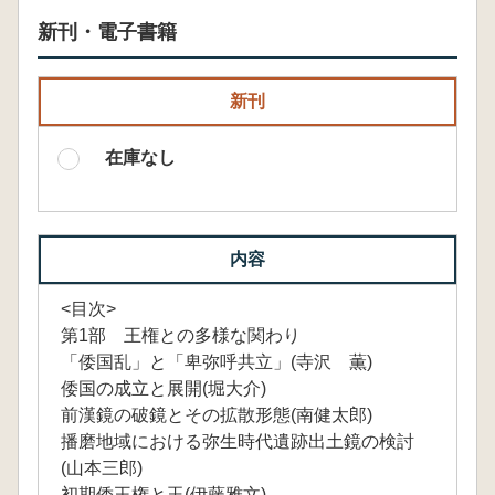
新刊・電子書籍
新刊
在庫なし
内容
<目次>
第1部 王権との多様な関わり
「倭国乱」と「卑弥呼共立」(寺沢 薫)
倭国の成立と展開(堀大介)
前漢鏡の破鏡とその拡散形態(南健太郎)
播磨地域における弥生時代遺跡出土鏡の検討
(山本三郎)
初期倭王権と玉(伊藤雅文)