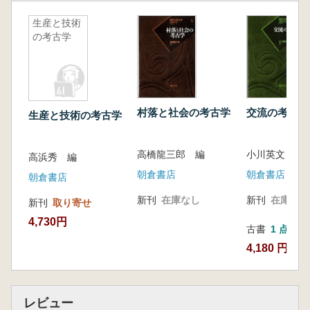
生産と技術
の考古学
村落と社会の考古学
交流の考古学
生産と技術の考古学
高橋龍三郎 編
小川英文 編
高浜秀 編
朝倉書店
朝倉書店
朝倉書店
新刊
在庫なし
新刊
在庫なし
新刊
取り寄せ
4,730円
古書
1 点
4,180 円
レビュー