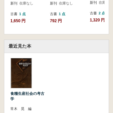
新刊
在庫なし
新刊
在庫なし
新刊
在庫なし
古書
2 点
古書
1 点
古書
1 点
1,320 円~
1,650 円
792 円
最近見た本
食糧生産社会の考古
学
常木 晃 編