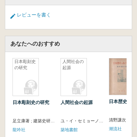
レビューを書く
あなたへのおすすめ
日本彫刻史
人間社会の
の研究
起源
日本歴史のあ
日本彫刻史の研究
人間社会の起源
清野謙次 著
足立康著 ; 建築史研究会編纂
ユ・イ・セミョーノフ 著 新堀 友行 金光 不二夫 訳
潮流社
龍吟社
築地書館