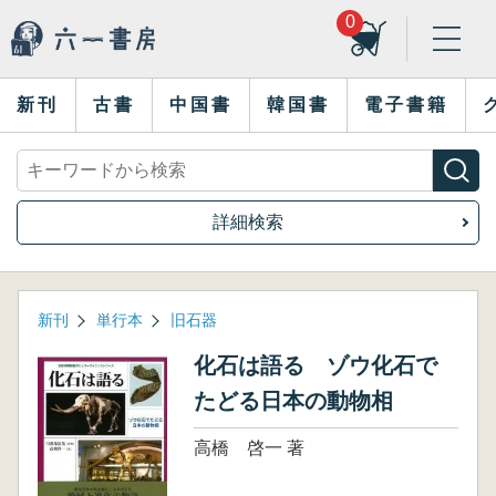
0
新刊
古書
中国書
韓国書
電子書籍
詳細検索
新刊
単行本
旧石器
化石は語る ゾウ化石で
たどる日本の動物相
高橋 啓一 著