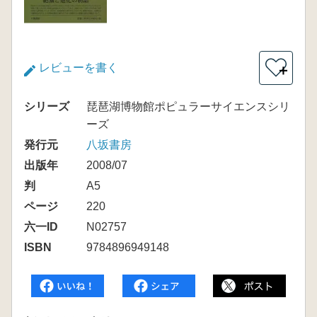
レビューを書く
＋
シリーズ
琵琶湖博物館ポピュラーサイエンスシリ
ーズ
発行元
八坂書房
出版年
2008/07
判
A5
ページ
220
六一ID
N02757
ISBN
9784896949148