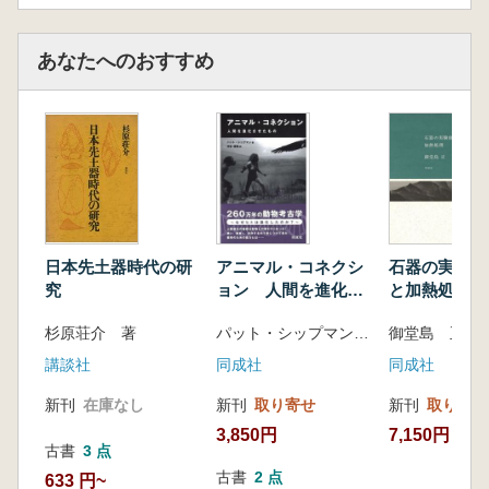
あなたへのおすすめ
アニマル・コネクシ
石器の実験痕
日本先土器時代の研
ョン 人間を進化さ
と加熱処理
究
せたもの
パット・シップマン 著 河合信和 訳
御堂島 正 著
杉原荘介 著
同成社
同成社
講談社
新刊
取り寄せ
新刊
取り寄せ
新刊
在庫なし
3,850円
7,150円
古書
3 点
古書
2 点
633 円~