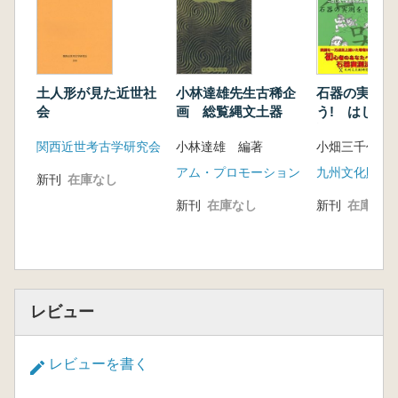
土人形が見た近世社
小林達雄先生古稀企
石器の実測を
会
画 総覧縄文土器
う! はじめ
試みるあなた
関西近世考古学研究会
小林達雄 編著
小畑三千代 
アム・プロモーション
新刊
在庫なし
新刊
在庫なし
新刊
在庫なし
レビュー
レビューを書く