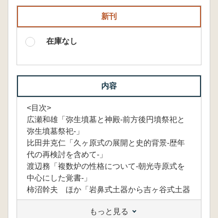
新刊
在庫なし
内容
<目次>
広瀬和雄「弥生墳墓と神殿-前方後円墳祭祀と
弥生墳墓祭祀-」
比田井克仁「久ヶ原式の展開と史的背景-歴年
代の再検討を含めて-」
渡辺務「複数炉の性格について-朝光寺原式を
中心にした覚書-」
柿沼幹夫 ほか「岩鼻式土器から吉ヶ谷式土器
へ
もっと見る
-東松山市高坂二番町遺跡第1次第12号住居跡