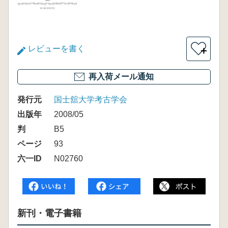
レビューを書く
＋
再入荷メール通知
発行元
国士舘大学考古学会
出版年
2008/05
判
B5
ページ
93
六一ID
N02760
新刊・電子書籍