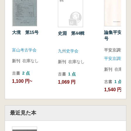
輯
大境 第15号
論集平安京研
史淵 第44輯
号
富山考古学会
平安京調査会
九州史学会
平安京調査会
新刊
在庫なし
新刊
在庫なし
新刊
在庫なし
古書
2 点
古書
1 点
1,100 円~
古書
1 点
1,069 円
1,540 円
最近見た本