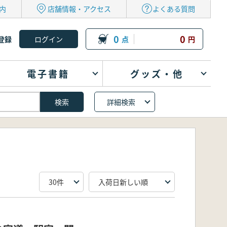
内
店舗情報・アクセス
よくある質問
0
0
登録
点
円
電子書籍
グッズ・他
詳細検索