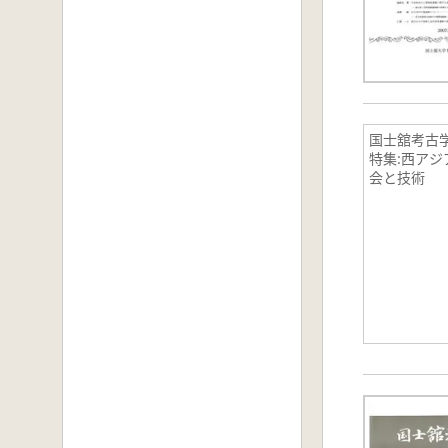
国士舘考古
特集:西アジ
会と技術