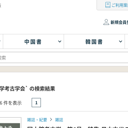
ご利用案
版
新規会員
中国書
韓国書
学考古学会` の検索結果
- 6 件を表示
1
雑誌・紀要
雑誌