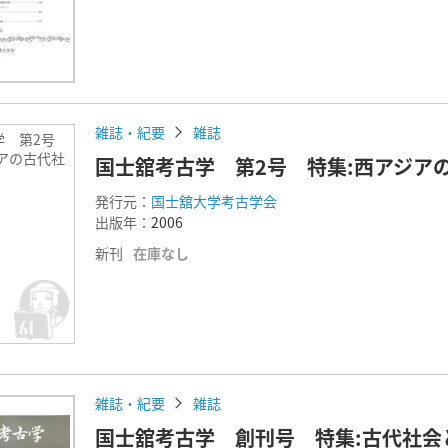
雑誌・紀要
雑誌
学 第2号
アの古代社
国士舘考古学 第2号 特集:西アジア
発行元：
国士舘大学考古学会
出版年：
2006
新刊
在庫なし
雑誌・紀要
雑誌
国士舘考古学 創刊号 特集:古代社会