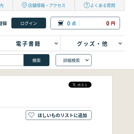
内
店舗情報・アクセス
よくある質問
0
0
登録
点
円
電子書籍
グッズ・他
詳細検索
ほしいものリストに追加