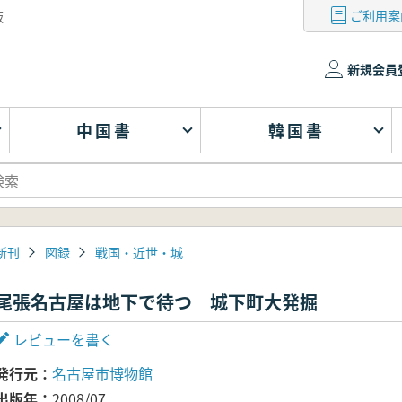
ご利用案
版
新規会員
中国書
韓国書
新刊
図録
戦国・近世・城
尾張名古屋は地下で待つ 城下町大発掘
レビューを書く
発行元
名古屋市博物館
出版年
2008/07