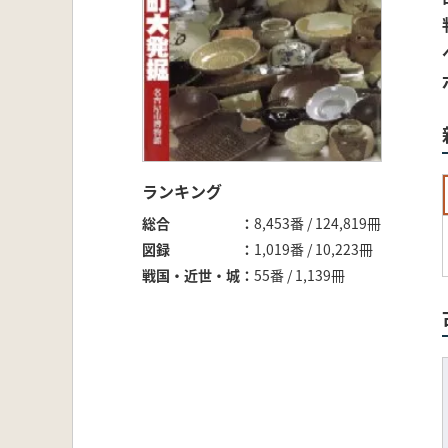
ランキング
総合
8,453番 / 124,819冊
図録
1,019番 / 10,223冊
戦国・近世・城
55番 / 1,139冊