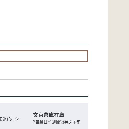
文京倉庫在庫
る退色、シ
3営業日~1週間後発送予定