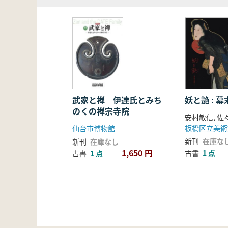
武家と禅 伊達氏とみち
妖と艶 : 
のくの禅宗寺院
安村敏信, 
板橋区立美術
仙台市博物館
新刊
在庫な
新刊
在庫なし
1,650 円
古書
1 点
古書
1 点