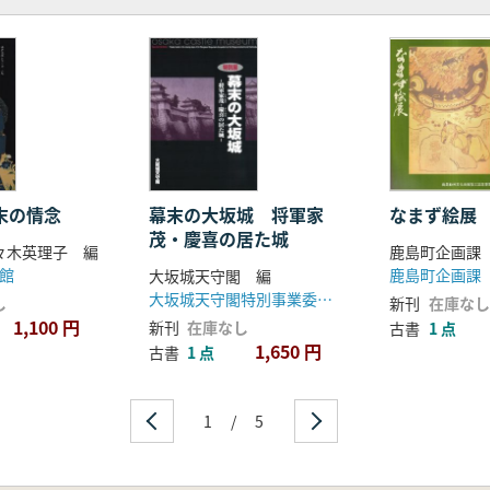
幕末の情念
幕末の大坂城 将軍家
なまず絵展
茂・慶喜の居た城
佐々木英理子 編
鹿島町企画課
館
鹿島町企画課
大坂城天守閣 編
大坂城天守閣特別事業委員会
し
新刊
在庫なし
1,100 円
新刊
在庫なし
古書
1 点
1,650 円
古書
1 点
1
/
5