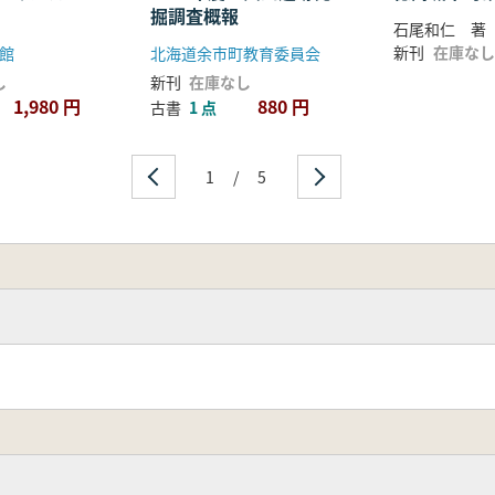
掘調査概報
石尾和仁 著
新刊
在庫なし
館
北海道余市町教育委員会
し
新刊
在庫なし
1,980 円
880 円
古書
1 点
1
/
5