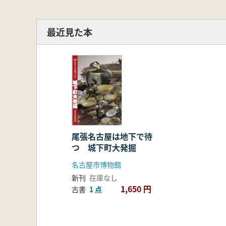
最近見た本
尾張名古屋は地下で待
つ 城下町大発掘
名古屋市博物館
新刊
在庫なし
1,650 円
古書
1 点