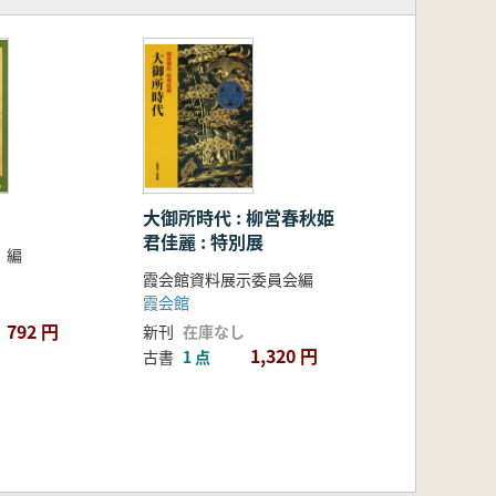
大御所時代 : 柳営春秋姫
君佳麗 : 特別展
 編
霞会館資料展示委員会編
霞会館
792 円
新刊
在庫なし
1,320 円
古書
1 点