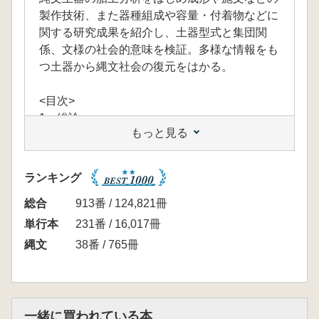
製作技術、また器種組成や容量・付着物などに
関する研究成果を紹介し、土器型式と集団関
係、文様の社会的意味を検証。多様な情報をも
つ土器から縄文社会の復元をはかる。
<目次>
1 総論
もっと見る
情報としての縄文土器〔西田泰民〕
2 胎土分析
胎土分析と産地推定〔河西学〕/
ランキング
角閃石混入土器と地域性〔矢野健一〕/
滑石混入土器〔東和幸〕
総合
913番 / 124,821冊
3 土器製作技術
単行本
231番 / 16,017冊
縄文土器の製作―成形と器面調整―〔村田
縄文
38番 / 765冊
章人〕/
土器の外底面圧痕と製作技術―圧痕の磨
消・重複への着眼ともち上げ行為―〔秋田かな
子〕
一緒に買われている本