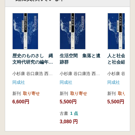
4 施文具・施文法
なわと縄文〔小薬一夫〕/
押型文〔矢野健一〕/
竹管文―縄文土器文様施文論―〔小杉
康〕/
貝殻文〔松浦史浩〕
5 道具としての土器
土器の使用方法と器種組成〔阿部芳郎〕/
歴史のものさし 縄
生活空間 集落と遺
人と社会 人
土器のサイズ・容量〔黒岩隆〕/
文時代研究の編年体
跡群
と社会組織
土器付着炭化物分析―スス・コゲからみた
系
小杉康 谷口康浩 西田泰民 水ノ江和同 矢野健一編
小杉康 谷口康浩 西田泰民 水ノ江和同 矢野健一編
縄文深鍋による調理方法―〔小林正史〕
6 型式と集団関係
同成社
同成社
同成社
土器型式情報の伝達と変容〔谷口康浩〕/
新刊
取り寄せ
新刊
取り寄せ
新刊
取り寄せ
型式とコミュニケーションシステム〔山本
6,600円
5,500円
5,500円
典幸〕/
土器型式属性の共有関係〔今福利恵〕/
古書
1 点
土器型式の地域性〔山口逸弘〕/
3,080 円
搬入土器・異系統土器〔加納実〕/
広域編年と土器情報―隆起線紋土器―〔大