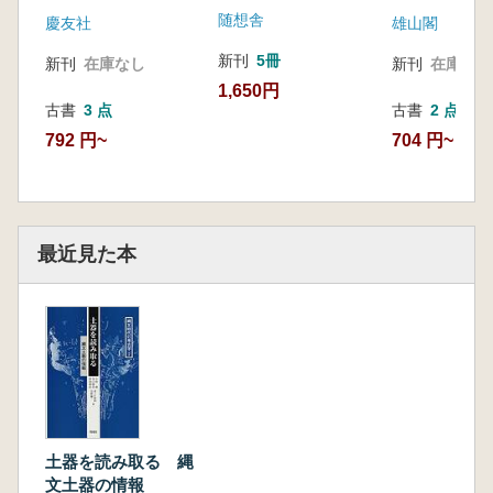
随想舎
慶友社
雄山閣
新刊
5冊
新刊
在庫なし
新刊
在庫なし
1,650円
古書
3 点
古書
2 点
792 円~
704 円~
最近見た本
土器を読み取る 縄
文土器の情報