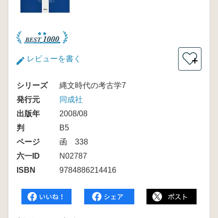
レビューを書く
＋
シリーズ
縄文時代の考古学7
発行元
同成社
出版年
2008/08
判
B5
ページ
函 338
六一ID
N02787
ISBN
9784886214416