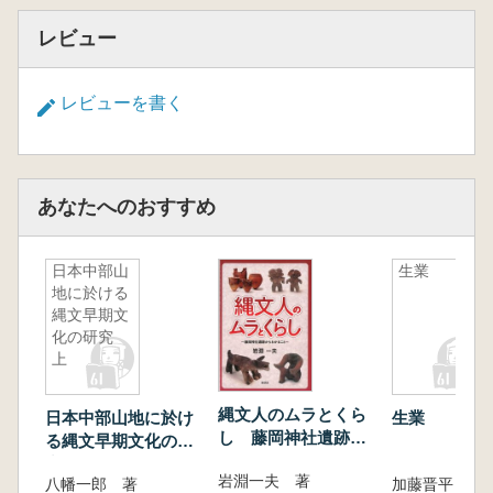
塚達朗〕
レビュー
7 土器・文様の社会的意味 文様の割り付け
〔桜井準也〕/
土器文様発達史〔小杉康〕
レビューを書く
安行3a式の文様構成と構造試論〔田部井
功〕/
注口土器と注口付土器―器種間の関係性
と“器種文様”からみたシステム―〔秋田かな
あなたへのおすすめ
子〕/
精製土器と粗製土器〔大塚達朗〕
日本中部山
生業
地に於ける
縄文早期文
化の研究
上
縄文人のムラとくら
日本中部山地に於け
生業
し 藤岡神社遺跡か
る縄文早期文化の研
らわかること
究 上
岩淵一夫 著
八幡一郎 著