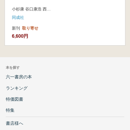
小杉康 谷口康浩 西田泰民 水ノ江和同 矢野健一編
同成社
新刊
取り寄せ
6,600円
本を探す
六一書房の本
ランキング
特価図書
特集
書店様へ