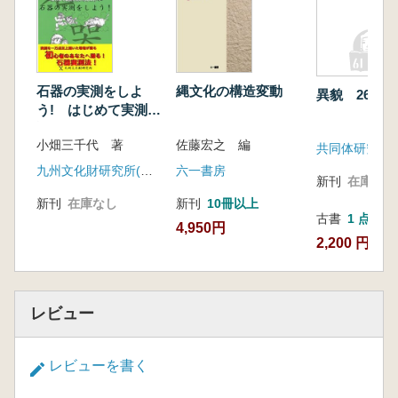
石器の実測をしよ
縄文化の構造変動
異貌 26号
う! はじめて実測を
試みるあなたへ
小畑三千代 著
佐藤宏之 編
共同体研究会
九州文化財研究所(トライ)
六一書房
新刊
在庫なし
新刊
在庫なし
新刊
10冊以上
古書
1 点
4,950円
2,200 円
レビュー
レビューを書く