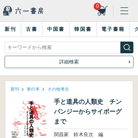
0
新刊
古書
中国書
韓国書
電子書籍
詳細検索
新刊
単行本
その他考古
手と道具の人類史 チン
パンジーからサイボーグ
まで
関昌家 鈴木良次 編