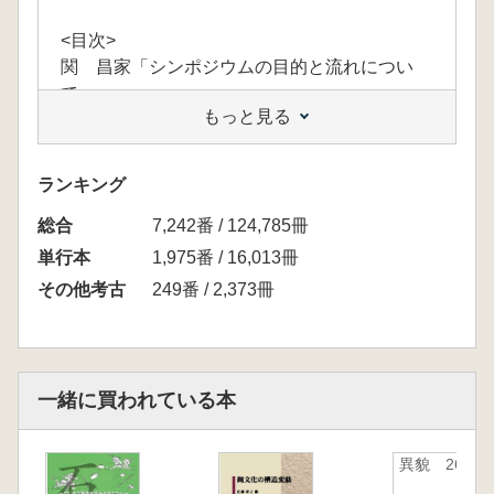
<目次>
関 昌家「シンポジウムの目的と流れについ
て」
もっと見る
吉原耕一郎「チンパンジーの道具使用」
大沼克彦「石器技術の発展の契機となったも
の」
ランキング
安斎正人「狩猟具(特に尖頭器)の変遷」
総合
渡邉 晶「石から鉄へ:鉄製農具の変遷、近世
7,242番 / 124,785冊
以前の建築技術と道具」
単行本
1,975番 / 16,013冊
鈴木良次「人間の体とテクノロジーの未来」
その他考古
249番 / 2,373冊
一緒に買われている本
異貌 26号