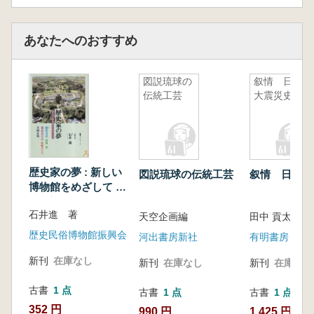
あなたへのおすすめ
図説琉球の
叙情 日本
伝統工芸
大震災史
歴史家の夢 : 新しい
図説琉球の伝統工芸
叙情 日本大
博物館をめざして :
歴博対談
石井進 著
天空企画編
歴史民俗博物館振興会
河出書房新社
有明書房
新刊
在庫なし
新刊
在庫なし
新刊
在庫なし
古書
1 点
古書
1 点
古書
1 点
352 円
990 円
1,425 円