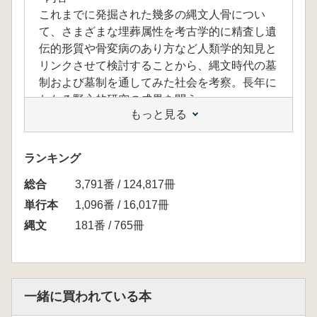
これまでに発掘された幾多の縄文人骨につい
て、さまざまな埋葬属性を考古学的に精査し遺
伝的形質や骨変病のあり方など人類学的知見と
リンクさせて検討することから、縄文時代の墓
制および墓制を通してみた社会を考察。長年に
わたる野心的研究の成果を問う。
もっと見る
<目次>
序章 縄文墓制論の回顧と展望/
ランキング
第1章 埋葬属性の定義と分類
総合
埋葬属性の分類/
3,791番 / 124,817冊
本論で取り上げる埋葬属性の定義)/
単行本
1,096番 / 16,017冊
第2章 埋葬姿勢と土壙規模
縄文
181番 / 765冊
縄文人の埋葬姿勢/
一遺跡内における縄文人の埋葬姿勢/
埋葬姿勢・年齢段階と土壙規模)/
第3章 埋葬小群と頭位方向
一緒に買われている本
埋葬小群の意味するもの/