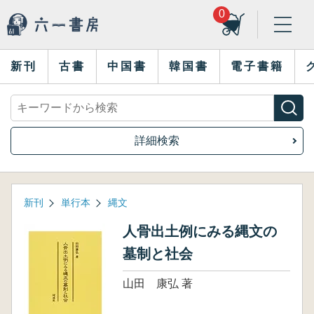
0
新刊
古書
中国書
韓国書
電子書籍
詳細検索
新刊
単行本
縄文
人骨出土例にみる縄文の
墓制と社会
山田 康弘 著