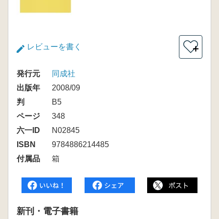
レビューを書く
＋
発行元
同成社
出版年
2008/09
判
B5
ページ
348
六一ID
N02845
ISBN
9784886214485
付属品
箱
新刊・電子書籍