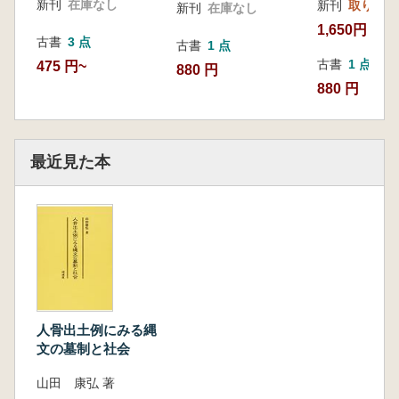
新刊
在庫なし
新刊
取り寄せ
新刊
在庫なし
1,650円
古書
3 点
古書
1 点
古書
1 点
475 円~
880 円
880 円
最近見た本
人骨出土例にみる縄
文の墓制と社会
山田 康弘 著