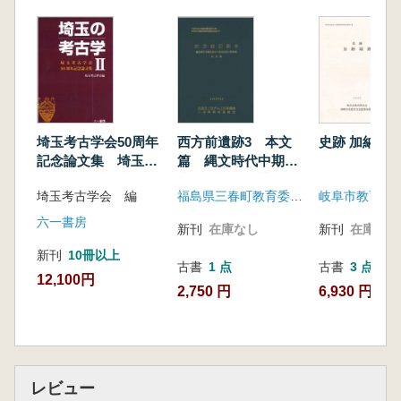
頭位方向と埋葬属性/
頭位方向の決定要因)/
第4章 墓制と装身具・副葬品
縄文時代の装身原理/
装身具・副葬品の保有状況と土壙規模)/
第5章 墓制とライフヒストリー
子供の埋葬に関する諸様相/
埼玉考古学会50周年
西方前遺跡3 本文
史跡 加納城
老人の埋葬に関する諸様相)/
記念論文集 埼玉の
篇 縄文時代中期末
第6章 特殊な葬法による墓制
考古学 II
葉から後期前葉の集
埼玉考古学会 編
福島県三春町教育委員会
人骨を集積する墓制/頭部に人為的な改変を
落跡
加える墓制/
六一書房
新刊
在庫なし
新刊
在庫なし
妊産婦に対する特殊な葬法)/
新刊
10冊以上
第7章 縄文階層化社会論をめぐる墓制の検討
古書
1 点
古書
3 点
12,100円
「子供への投資」に関する基礎的検討/
2,750 円
6,930 円~
縄文時代の大人と子供の合葬/
考古学的属性と人類学的所見の対比による縄
文階層化社会論の検討)/
第8章 墓制からみた縄文時代の社会
レビュー
埋葬小群と世帯・小家族集団/