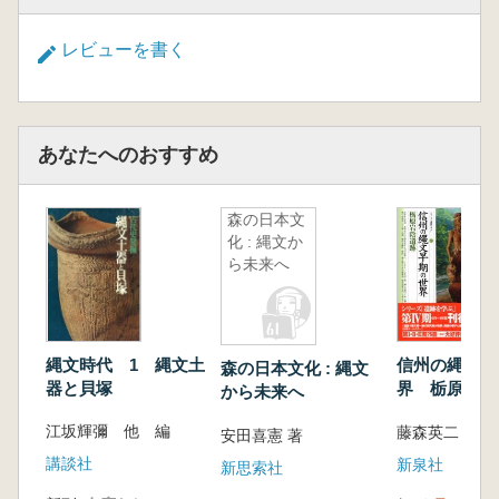
縄文時代における階層化社会の存否につい
て/
レビューを書く
墓制からみた縄文時代の社会)
あなたへのおすすめ
森の日本文
化 : 縄文か
ら未来へ
縄文時代 1 縄文土
信州の縄文早
森の日本文化 : 縄文
器と貝塚
界 栃原岩陰
から未来へ
江坂輝彌 他 編
藤森英二 著
安田喜憲 著
講談社
新泉社
新思索社